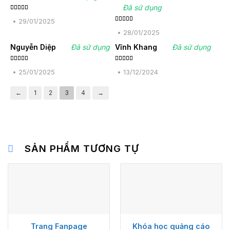
Đã sử dụng
Được
xếp hạng
•
29/01/2025
4
5 sao
Được xếp
hạng
5
5
•
28/01/2025
sao
Nguyễn Diệp
Đã sử dụng
Vĩnh Khang
Đã sử dụng
Được
Được
xếp hạng
xếp hạng
•
25/01/2025
•
13/12/2024
4
5 sao
4
5 sao
←
1
2
3
4
→
SẢN PHẨM TƯƠNG TỰ
Trang Fanpage
Khóa học quảng cáo