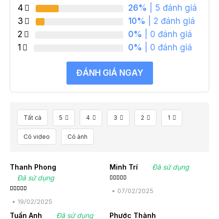
4
26%
| 5 đánh giá
3
10%
| 2 đánh giá
2
0%
| 0 đánh giá
1
0%
| 0 đánh giá
ĐÁNH GIÁ NGAY
Tất cả
5
4
3
2
1
Có video
Có ảnh
Thanh Phong
Minh Trí
Đã sử dụng
Đã sử dụng
Được xếp
hạng
5
5
•
07/02/2025
sao
Được xếp
hạng
5
5
•
19/02/2025
sao
Tuấn Anh
Đã sử dụng
Phước Thành