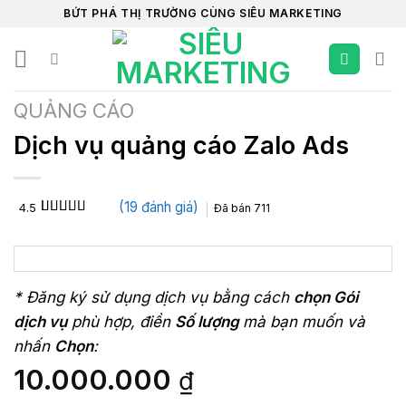
Chuyển
BỨT PHÁ THỊ TRƯỜNG CÙNG SIÊU MARKETING
đến
nội
dung
QUẢNG CÁO
Dịch vụ quảng cáo Zalo Ads
(
19
đánh giá)
4.5
Đã bán
711
4.5
19
trên 5
dựa trên
đánh giá
* Đăng ký sử dụng dịch vụ bằng cách
chọn Gói
dịch vụ
phù hợp, điền
Số lượng
mà bạn muốn và
nhấn
Chọn
:
10.000.000
₫