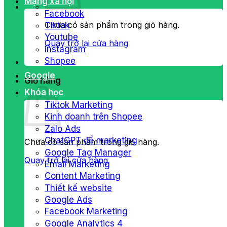
Mạng xã hội
Facebook
Chưa có sản phẩm trong giỏ hàng.
Tiktok
Youtube
Quay trở lại cửa hàng
Instagram
Shopee
Google
Giỏ hàng
Khóa học
Tiktok Marketing
Kinh doanh trên Shopee
Zalo Ads
ChatGPT để marketing
Chưa có sản phẩm trong giỏ hàng.
Google Tag Manager
Quay trở lại cửa hàng
Email Marketing
Content Marketing
Thiết kế website
Google Ads
Facebook Marketing
Google Analytics 4