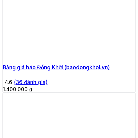
Bảng giá báo Đồng Khởi (baodongkhoi.vn)
4.6
(
36
đánh giá)
1.400.000
₫