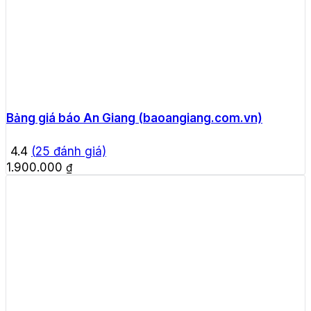
Bảng giá báo An Giang (baoangiang.com.vn)
4.4
(
25
đánh giá)
1.900.000
₫