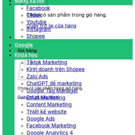
Mạng xã hội
Facebook
Chưa có sản phẩm trong giỏ hàng.
Tiktok
Youtube
Quay trở lại cửa hàng
Instagram
Shopee
Google
Giỏ hàng
Khóa học
Tiktok Marketing
Kinh doanh trên Shopee
Zalo Ads
ChatGPT để marketing
Chưa có sản phẩm trong giỏ hàng.
Google Tag Manager
Quay trở lại cửa hàng
Email Marketing
Content Marketing
Thiết kế website
Google Ads
Facebook Marketing
Google Analytics 4