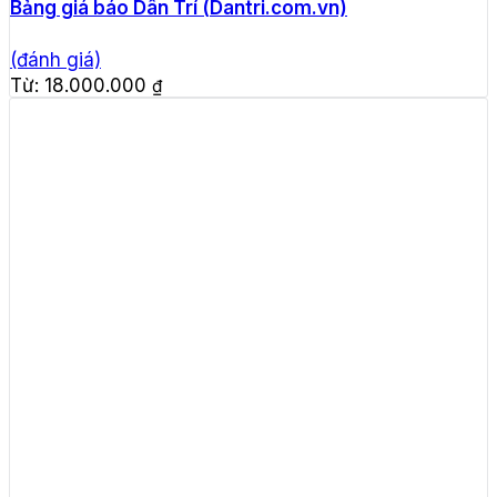
Bảng giá báo Dân Trí (Dantri.com.vn)
(đánh giá)
Từ:
18.000.000
₫