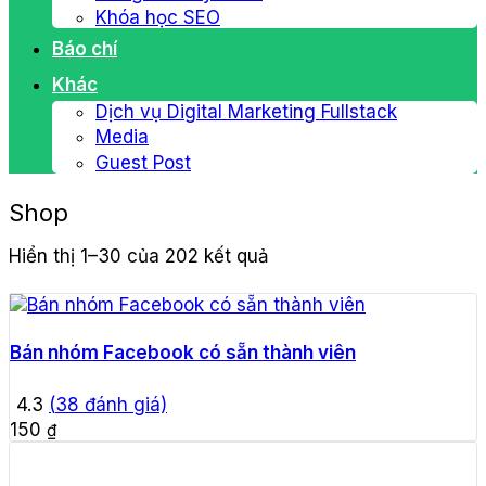
Khóa học SEO
Báo chí
Khác
Dịch vụ Digital Marketing Fullstack
Media
Guest Post
Shop
Hiển thị 1–30 của 202 kết quả
Bán nhóm Facebook có sẵn thành viên
4.3
(
38
đánh giá)
150
₫