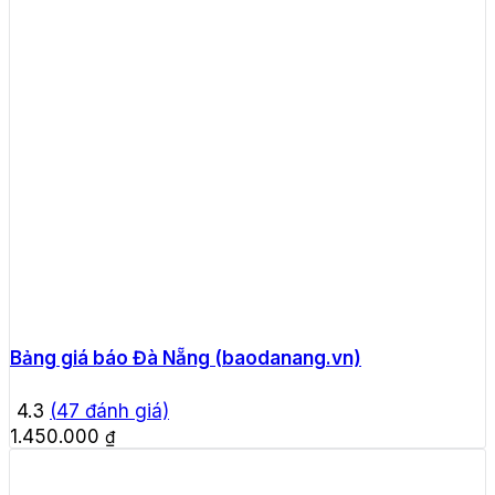
Bảng giá báo Đà Nẵng (baodanang.vn)
4.3
(
47
đánh giá)
1.450.000
₫