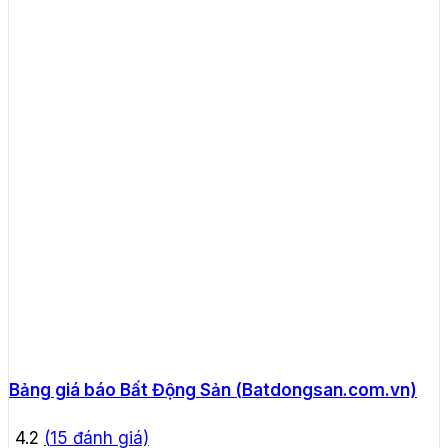
Bảng giá báo Bất Động Sản (Batdongsan.com.vn)
4.2
(
15
đánh giá)