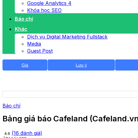
Google Analytics 4
Khóa học SEO
Báo chí
Khác
Dịch vụ Digital Marketing Fullstack
Media
Guest Post
Giá
Lưu ý
Báo chí
Bảng giá báo Cafeland (Cafeland.v
(
16
đánh giá)
4.6