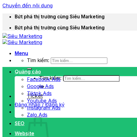
Chuyển đến nội dung
Bứt phá thị trường cùng Siêu Marketing
Bứt phá thị trường cùng Siêu Marketing
Menu
Tìm kiếm:
Quảng cáo
Tìm kiếm:
Facebook Ads
Google Ads
Tiktok Ads
Ticket
Youtube Ads
Đăng nhập / Đăng ký
Instagram Ads
Zalo Ads
SEO
Website