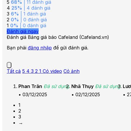
5
68%
| 11 đánh giá
4
25%
| 4 đánh giá
3
6%
| 1 đánh giá
2
0%
| 0 đánh giá
1
0%
| 0 đánh giá
Đánh giá ngay
Đánh giá Bảng giá báo Cafeland (Cafeland.vn)
Bạn phải
đăng nhập
để gửi đánh giá.
Tất cả
5
4
3
2
1
Có video
Có ảnh
Phan Trân
Đã sử dụng
Nhã Thụy
Đã sử dụng
Lươ
•
03/12/2025
•
02/12/2025
•
2
1
2
3
→