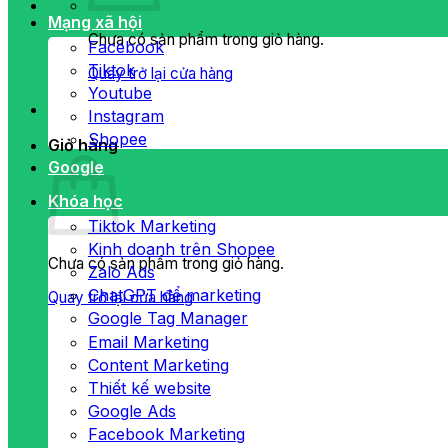
Mạng xã hội
Chưa có sản phẩm trong giỏ hàng.
Facebook
Tiktok
Quay trở lại cửa hàng
Youtube
Instagram
Shopee
Giỏ hàng
Google
Khóa học
Tiktok Marketing
Kinh doanh trên Shopee
Chưa có sản phẩm trong giỏ hàng.
Zalo Ads
ChatGPT để marketing
Quay trở lại cửa hàng
Google Tag Manager
Email Marketing
Content Marketing
Thiết kế website
Google Ads
Facebook Marketing