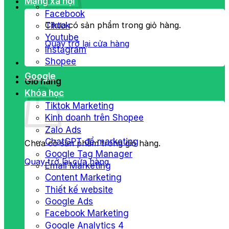
Mạng xã hội
Facebook
Chưa có sản phẩm trong giỏ hàng.
Tiktok
Youtube
Quay trở lại cửa hàng
Instagram
Shopee
Google
Giỏ hàng
Khóa học
Tiktok Marketing
Kinh doanh trên Shopee
Zalo Ads
ChatGPT để marketing
Chưa có sản phẩm trong giỏ hàng.
Google Tag Manager
Quay trở lại cửa hàng
Email Marketing
Content Marketing
Thiết kế website
Google Ads
Facebook Marketing
Google Analytics 4