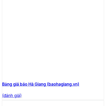
Bảng giá báo Hà Giang (baohagiang.vn)
(đánh giá)