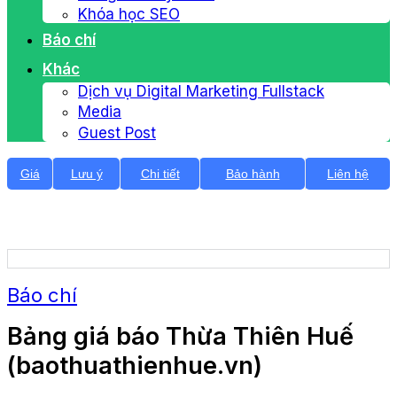
Khóa học SEO
Báo chí
Khác
Dịch vụ Digital Marketing Fullstack
Media
Guest Post
Giá
Lưu ý
Chi tiết
Bảo hành
Liên hệ
Báo chí
Bảng giá báo Thừa Thiên Huế
(baothuathienhue.vn)