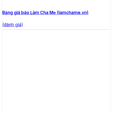
Bảng giá báo Làm Cha Mẹ (lamchame.vn)
(đánh giá)