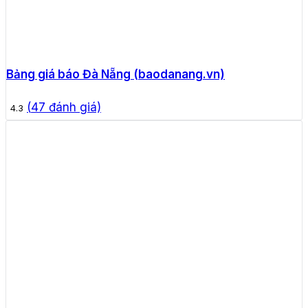
Bảng giá báo Đà Nẵng (baodanang.vn)
(
47
đánh giá)
4.3