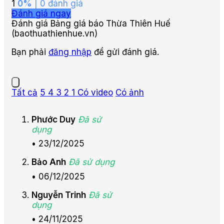
1
0%
| 0 đánh giá
Đánh giá ngay
Đánh giá Bảng giá báo Thừa Thiên Huế
(baothuathienhue.vn)
Bạn phải
đăng nhập
để gửi đánh giá.
Tất cả
5
4
3
2
1
Có video
Có ảnh
Phước Duy
Đã sử
dụng
•
23/12/2025
Bảo Anh
Đã sử dụng
•
06/12/2025
Nguyễn Trinh
Đã sử
dụng
•
24/11/2025