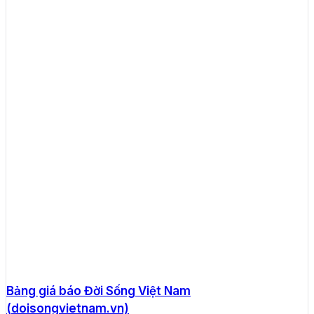
Bảng giá báo Đời Sống Việt Nam
(doisongvietnam.vn)