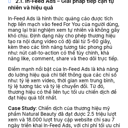
2.1. In-Feed Ads – Giải pháp tiếp cận tự
nhiên và hiệu quả
In-Feed Ads là hình thức quảng cáo được tích
hợp liền mạch vào feed For You của người dùng,
mang lại trải nghiệm xem tự nhiên và không gây
khó chịu. Định dạng này cho phép thương hiệu
tạo ra nội dung video có độ dài từ 5-60 giây,
kèm theo các tính năng tương tác phong phú
như: nút call-to-action có thể tùy chỉnh, khả
năng like, comment, share và theo dõi trực tiếp.
Điểm mạnh nổi bật của In-Feed Ads là khả năng
đo lường hiệu quả chi tiết thông qua các chỉ số
như: tỷ lệ xem video, thời gian xem trung bình,
tỷ lệ tương tác và tỷ lệ chuyển đổi. Từ đó,
thương hiệu có thể liên tục tối ưu chiến dịch để
đạt hiệu quả tốt nhất.
Case Study
: Chiến dịch của thương hiệu mỹ
phẩm Natural Beauty đã đạt được 2.5 triệu lượt
xem và 18.000 lượt truy cập website chỉ sau 7
ngày triển khai In-Feed Ads, với chi phí tối ưu chỉ