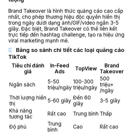
Brand Takeover là hình thức quảng cáo cao cấp
nhất, cho phép thương hiệu độc quyền hiển thị
trong ngày dưới dạng ảnh/GIF/video ngắn 3-5
giây. Đặc biệt, Brand Takeover có thể liên kết
trực tiếp đến hashtag challenge, tạo ra hiệu ứng
viral marketing mạnh mẽ.
Bảng so sánh chi tiết các loại quảng cáo
TikTok
Tiêu chí đánh
In-Feed
Brand
TopView
giá
Ads
Takeover
500
5-50
100-300
Ngân sách
triệu+
triệu/ngày
triệu/ngày
/ngày
Thời lượng hiển
Đến 60
5-60 giây
3-5 giây
thị
giây
Khả năng
Rất cao
Trung bình
Thấp
tương tác
Trung
Độ phủ
Cao
Rất cao
bình