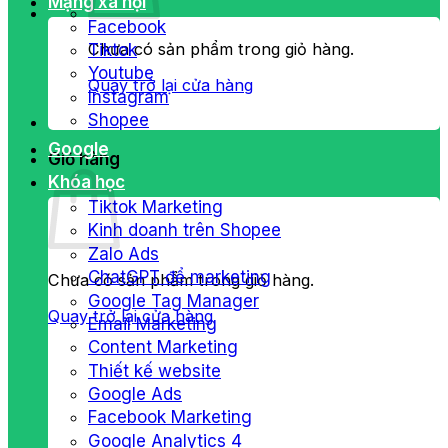
Mạng xã hội
Facebook
Chưa có sản phẩm trong giỏ hàng.
Tiktok
Youtube
Quay trở lại cửa hàng
Instagram
Shopee
Google
Giỏ hàng
Khóa học
Tiktok Marketing
Kinh doanh trên Shopee
Zalo Ads
ChatGPT để marketing
Chưa có sản phẩm trong giỏ hàng.
Google Tag Manager
Quay trở lại cửa hàng
Email Marketing
Content Marketing
Thiết kế website
Google Ads
Facebook Marketing
Google Analytics 4