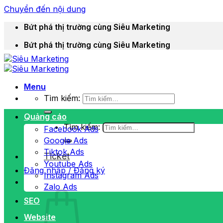
Chuyển đến nội dung
Bứt phá thị trường cùng Siêu Marketing
Bứt phá thị trường cùng Siêu Marketing
Menu
Tìm kiếm:
Quảng cáo
Tìm kiếm:
Facebook Ads
Google Ads
Tiktok Ads
Ticket
Youtube Ads
Đăng nhập / Đăng ký
Instagram Ads
Zalo Ads
SEO
Website