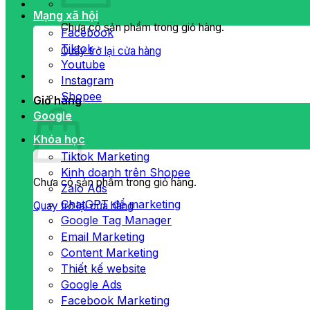
Mạng xã hội
Chưa có sản phẩm trong giỏ hàng.
Facebook
Tiktok
Quay trở lại cửa hàng
Youtube
Instagram
Shopee
Giỏ hàng
Google
Khóa học
Tiktok Marketing
Kinh doanh trên Shopee
Chưa có sản phẩm trong giỏ hàng.
Zalo Ads
ChatGPT để marketing
Quay trở lại cửa hàng
Google Tag Manager
Email Marketing
Content Marketing
Thiết kế website
Google Ads
Facebook Marketing