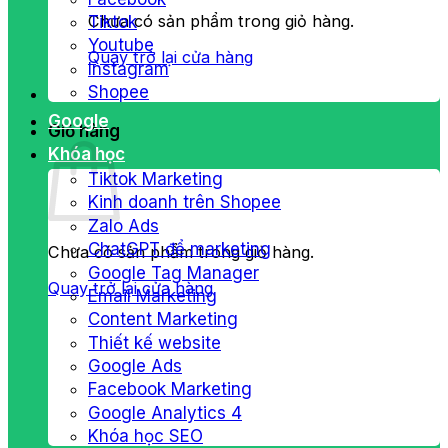
Chưa có sản phẩm trong giỏ hàng.
Tiktok
Youtube
Quay trở lại cửa hàng
Instagram
Shopee
Google
Giỏ hàng
Khóa học
Tiktok Marketing
Kinh doanh trên Shopee
Zalo Ads
ChatGPT để marketing
Chưa có sản phẩm trong giỏ hàng.
Google Tag Manager
Quay trở lại cửa hàng
Email Marketing
Content Marketing
Thiết kế website
Google Ads
Facebook Marketing
Google Analytics 4
Khóa học SEO