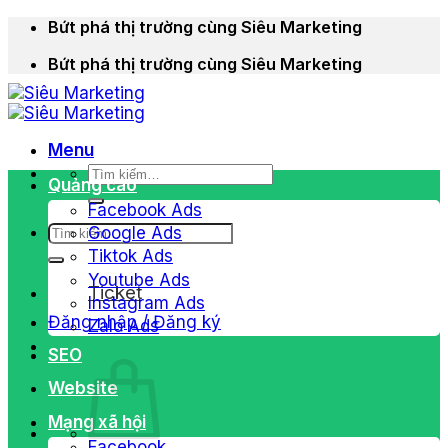
Chuyển
Bứt phá thị trường cùng Siêu Marketing
đến
Bứt phá thị trường cùng Siêu Marketing
nội
dung
Menu
Tìm
Quảng cáo
kiếm:
Facebook Ads
Tìm
Google Ads
kiếm:
Tiktok Ads
Youtube Ads
Ticket
Instagram Ads
Đăng nhập / Đăng ký
Zalo Ads
SEO
Website
Mạng xã hội
Facebook