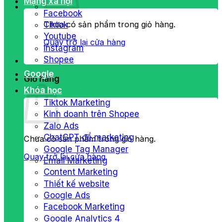
Mạng xã hội
Facebook
Chưa có sản phẩm trong giỏ hàng.
Tiktok
Youtube
Quay trở lại cửa hàng
Instagram
Shopee
Google
Giỏ hàng
Khóa học
Tiktok Marketing
Kinh doanh trên Shopee
Zalo Ads
ChatGPT để marketing
Chưa có sản phẩm trong giỏ hàng.
Google Tag Manager
Quay trở lại cửa hàng
Email Marketing
Content Marketing
Thiết kế website
Google Ads
Facebook Marketing
Google Analytics 4