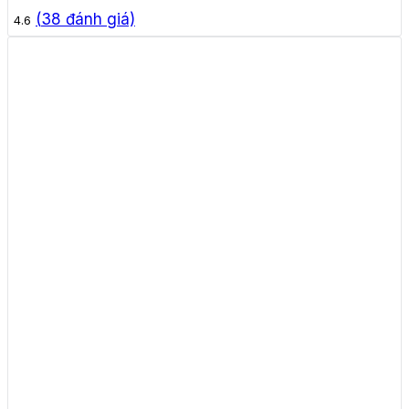
(
38
đánh giá)
4.6