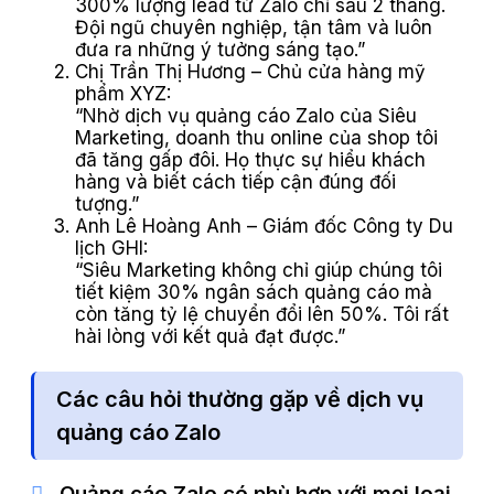
300% lượng lead từ Zalo chỉ sau 2 tháng.
Đội ngũ chuyên nghiệp, tận tâm và luôn
đưa ra những ý tưởng sáng tạo.”
Chị Trần Thị Hương – Chủ cửa hàng mỹ
phẩm XYZ:
“Nhờ dịch vụ quảng cáo Zalo của Siêu
Marketing, doanh thu online của shop tôi
đã tăng gấp đôi. Họ thực sự hiểu khách
hàng và biết cách tiếp cận đúng đối
tượng.”
Anh Lê Hoàng Anh – Giám đốc Công ty Du
lịch GHI:
“Siêu Marketing không chỉ giúp chúng tôi
tiết kiệm 30% ngân sách quảng cáo mà
còn tăng tỷ lệ chuyển đổi lên 50%. Tôi rất
hài lòng với kết quả đạt được.”
Các câu hỏi thường gặp về dịch vụ
quảng cáo Zalo
Quảng cáo Zalo có phù hợp với mọi loại