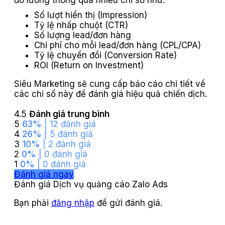
đo lường thông qua nhiều chỉ số như:
Số lượt hiển thị (Impression)
Tỷ lệ nhấp chuột (CTR)
Số lượng lead/đơn hàng
Chi phí cho mỗi lead/đơn hàng (CPL/CPA)
Tỷ lệ chuyển đổi (Conversion Rate)
ROI (Return on Investment)
Siêu Marketing sẽ cung cấp báo cáo chi tiết về
các chỉ số này để đánh giá hiệu quả chiến dịch.
4.5
Đánh giá trung bình
5
63%
| 12 đánh giá
4
26%
| 5 đánh giá
3
10%
| 2 đánh giá
2
0%
| 0 đánh giá
1
0%
| 0 đánh giá
Đánh giá ngay
Đánh giá Dịch vụ quảng cáo Zalo Ads
Bạn phải
đăng nhập
để gửi đánh giá.