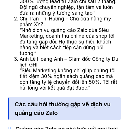
300% lượng lead từ Zalo chỉ sau 2 tháng.
Đội ngũ chuyên nghiệp, tận tâm và luôn
đưa ra những ý tưởng sáng tạo.”
Chị Trần Thị Hương – Chủ cửa hàng mỹ
phẩm XYZ:
“Nhờ dịch vụ quảng cáo Zalo của Siêu
Marketing, doanh thu online của shop tôi
đã tăng gấp đôi. Họ thực sự hiểu khách
hàng và biết cách tiếp cận đúng đối
tượng.”
Anh Lê Hoàng Anh – Giám đốc Công ty Du
lịch GHI:
“Siêu Marketing không chỉ giúp chúng tôi
tiết kiệm 30% ngân sách quảng cáo mà
còn tăng tỷ lệ chuyển đổi lên 50%. Tôi rất
hài lòng với kết quả đạt được.”
Các câu hỏi thường gặp về dịch vụ
quảng cáo Zalo
Quảng cáo Zalo có phù hợp với mọi loại