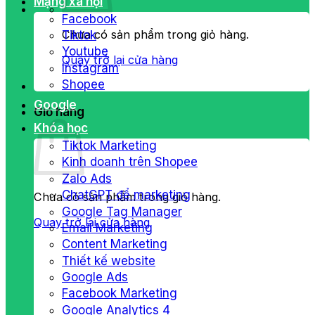
Mạng xã hội
Facebook
Chưa có sản phẩm trong giỏ hàng.
Tiktok
Youtube
Quay trở lại cửa hàng
Instagram
Shopee
Google
Giỏ hàng
Khóa học
Tiktok Marketing
Kinh doanh trên Shopee
Zalo Ads
ChatGPT để marketing
Chưa có sản phẩm trong giỏ hàng.
Google Tag Manager
Quay trở lại cửa hàng
Email Marketing
Content Marketing
Thiết kế website
Google Ads
Facebook Marketing
Google Analytics 4