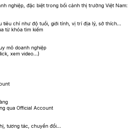
anh nghiệp, đặc biệt trong bối cảnh thị trường Việt Nam:
u chí như độ tuổi, giới tính, vị trí địa lý, sở thích…
a từ khóa tìm kiếm
 quy mô doanh nghiệp
click, xem video…)
count
hàng
g qua Official Account
thị, tương tác, chuyển đổi…