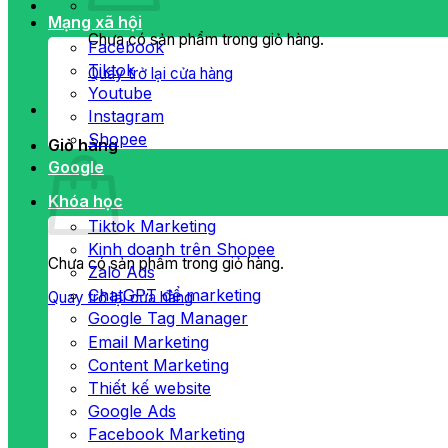
Mạng xã hội
Chưa có sản phẩm trong giỏ hàng.
Facebook
Tiktok
Quay trở lại cửa hàng
Youtube
Instagram
Shopee
Giỏ hàng
Google
Khóa học
Tiktok Marketing
Kinh doanh trên Shopee
Chưa có sản phẩm trong giỏ hàng.
Zalo Ads
ChatGPT để marketing
Quay trở lại cửa hàng
Google Tag Manager
Email Marketing
Content Marketing
Thiết kế website
Google Ads
Facebook Marketing