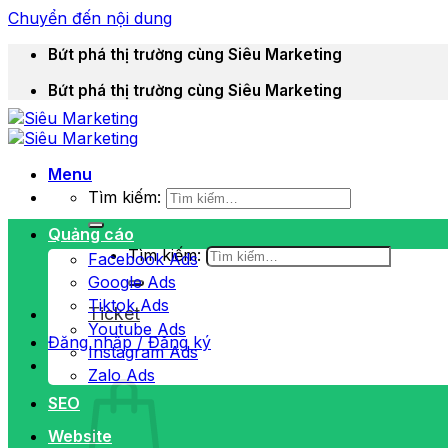
Chuyển đến nội dung
Bứt phá thị trường cùng Siêu Marketing
Bứt phá thị trường cùng Siêu Marketing
Menu
Tìm kiếm:
Quảng cáo
Tìm kiếm:
Facebook Ads
Google Ads
Tiktok Ads
Ticket
Youtube Ads
Đăng nhập / Đăng ký
Instagram Ads
Zalo Ads
SEO
Website