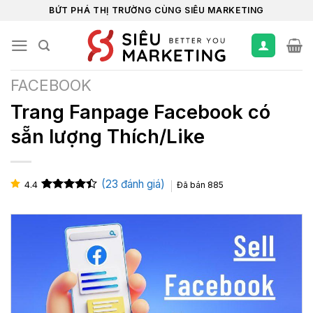
Chuyển
BỨT PHÁ THỊ TRƯỜNG CÙNG SIÊU MARKETING
đến
nội
dung
FACEBOOK
Trang Fanpage Facebook có
sẵn lượng Thích/Like
(
23
đánh giá)
4.4
Đã bán
885
4.4
23
trên 5
dựa trên
đánh giá