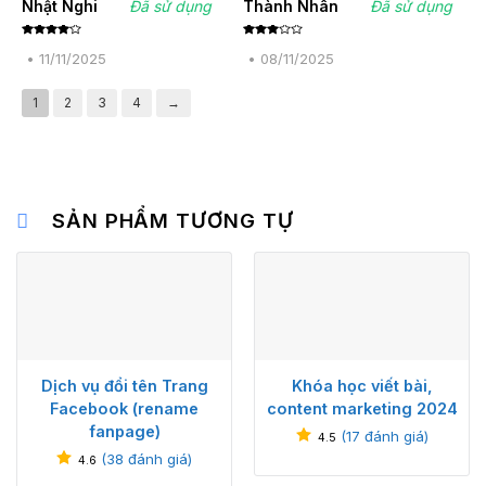
Nhật Nghi
Đã sử dụng
Thành Nhân
Đã sử dụng
Được
Được
xếp
xếp
•
11/11/2025
•
08/11/2025
hạng
4
hạng
5 sao
3
5
sao
1
2
3
4
→
SẢN PHẨM TƯƠNG TỰ
Dịch vụ đổi tên Trang
Khóa học viết bài,
Facebook (rename
content marketing 2024
fanpage)
(
17
đánh giá)
4.5
(
38
đánh giá)
4.6