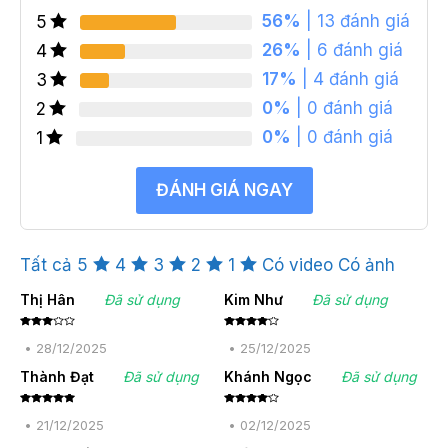
56%
| 13 đánh giá
5
26%
| 6 đánh giá
4
17%
| 4 đánh giá
3
0%
| 0 đánh giá
2
0%
| 0 đánh giá
1
ĐÁNH GIÁ NGAY
Tất cả
5
4
3
2
1
Có video
Có ảnh
Thị Hân
Đã sử dụng
Kim Như
Đã sử dụng
Được
Được
xếp
xếp
•
28/12/2025
•
25/12/2025
hạng
hạng
4
3
5
5 sao
sao
Thành Đạt
Đã sử dụng
Khánh Ngọc
Đã sử dụng
Được xếp
Được
hạng
5
5
xếp
•
21/12/2025
•
02/12/2025
sao
hạng
4
5 sao