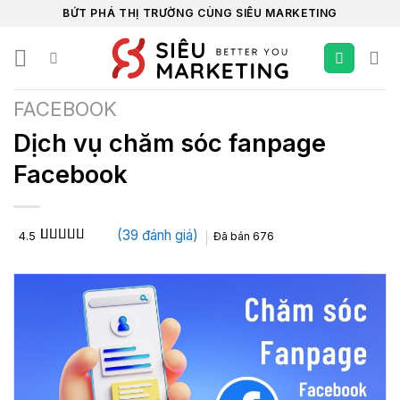
Chuyển
BỨT PHÁ THỊ TRƯỜNG CÙNG SIÊU MARKETING
đến
nội
dung
FACEBOOK
Dịch vụ chăm sóc fanpage
Facebook
(
39
đánh giá)
4.5
Đã bán
676
4.5
39
trên 5
dựa trên
đánh giá