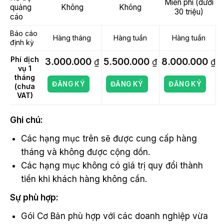
Miễn phí (dưới
quảng
Không
Không
30 triệu)
cáo
Báo cáo
Hàng tháng
Hàng tuần
Hàng tuần
định kỳ
Phí dịch
3.000.000
5.500.000
8.000.000
₫
₫
₫
vụ 1
tháng
ĐĂNG KÝ
ĐĂNG KÝ
ĐĂNG KÝ
(chưa
VAT)
Ghi chú:
Các hạng mục trên sẽ được cung cấp hàng
tháng và không được cộng dồn.
Các hạng mục không có giá trị quy đổi thành
tiền khi khách hàng không cần.
Sự phù hợp:
Gói Cơ Bản phù hợp với các doanh nghiệp vừa