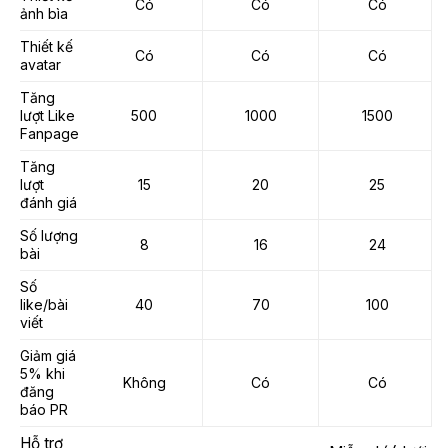
Có
Có
Có
ảnh bìa
Thiết kế
Có
Có
Có
avatar
Tăng
lượt Like
500
1000
1500
Fanpage
Tăng
lượt
15
20
25
đánh giá
Số lượng
8
16
24
bài
Số
like/bài
40
70
100
viết
Giảm giá
5% khi
Không
Có
Có
đăng
báo PR
Hỗ trợ