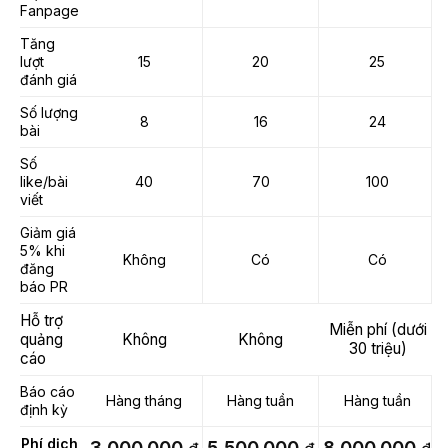
Fanpage
Tăng
lượt
15
20
25
đánh giá
Số lượng
8
16
24
bài
Số
like/bài
40
70
100
viết
Giảm giá
5% khi
Không
Có
Có
đăng
báo PR
Hỗ trợ
Miễn phí (dưới
quảng
Không
Không
30 triệu)
cáo
Báo cáo
Hàng tháng
Hàng tuần
Hàng tuần
định kỳ
Phí dịch