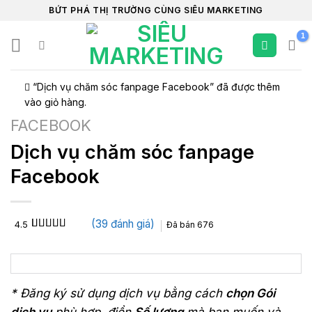
Chuyển
BỨT PHÁ THỊ TRƯỜNG CÙNG SIÊU MARKETING
đến
nội
dung
“Dịch vụ chăm sóc fanpage Facebook” đã được thêm
vào giỏ hàng.
FACEBOOK
Dịch vụ chăm sóc fanpage
Facebook
(
39
đánh giá)
4.5
Đã bán
676
4.5
39
trên 5
dựa trên
đánh giá
* Đăng ký sử dụng dịch vụ bằng cách
chọn Gói
dịch vụ
phù hợp, điền
Số lượng
mà bạn muốn và