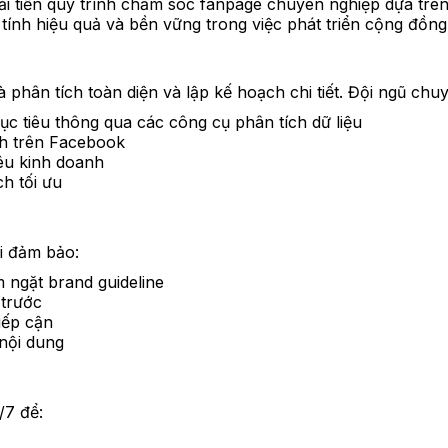
 cải tiến quy trình chăm sóc fanpage chuyên nghiệp dựa tr
tính hiệu quả và bền vững trong việc phát triển cộng đồn
à phân tích toàn diện và lập kế hoạch chi tiết. Đội ngũ chuy
c tiêu thông qua các công cụ phân tích dữ liệu
anh trên Facebook
êu kinh doanh
h tối ưu
ôi đảm bảo:
 ngặt brand guideline
 trước
iếp cận
 nội dung
/7 để: