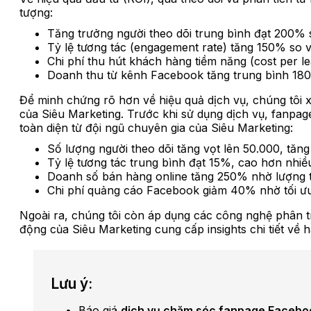
tượng:
Tăng trưởng người theo dõi trung bình đạt 200% s
Tỷ lệ tương tác (engagement rate) tăng 150% so v
Chi phí thu hút khách hàng tiềm năng (cost per l
Doanh thu từ kênh Facebook tăng trung bình 18
Để minh chứng rõ hơn về hiệu quả dịch vụ, chúng tôi x
của Siêu Marketing. Trước khi sử dụng dịch vụ, fanpage 
toàn diện từ đội ngũ chuyên gia của Siêu Marketing:
Số lượng người theo dõi tăng vọt lên 50.000, tă
Tỷ lệ tương tác trung bình đạt 15%, cao hơn nhi
Doanh số bán hàng online tăng 250% nhờ lượng t
Chi phí quảng cáo Facebook giảm 40% nhờ tối ưu
Ngoài ra, chúng tôi còn áp dụng các công nghệ phân tíc
động của Siêu Marketing cung cấp insights chi tiết về 
Lưu ý:
Báo giá
dịch vụ chăm sóc fanpage Faceb