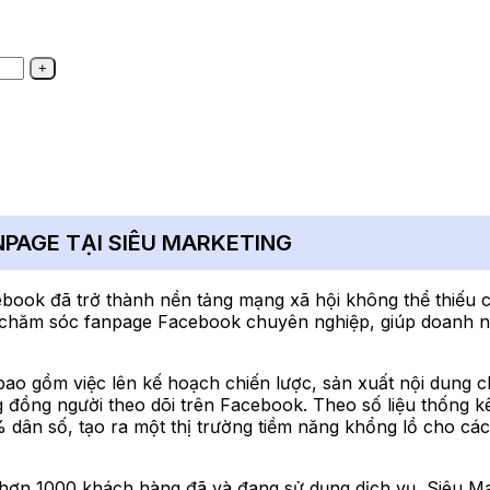
ANPAGE TẠI SIÊU MARKETING
book đã trở thành nền tảng mạng xã hội không thể thiếu c
ụ chăm sóc fanpage Facebook chuyên nghiệp, giúp doanh ng
bao gồm việc lên kế hoạch chiến lược, sản xuất nội dung c
ng đồng người theo dõi trên Facebook. Theo số liệu thống k
% dân số, tạo ra một thị trường tiềm năng khổng lồ cho c
từ hơn 1000 khách hàng đã và đang sử dụng dịch vụ, Siêu M