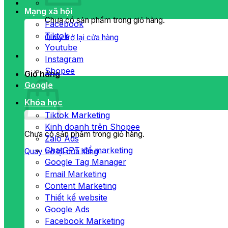
Mạng xã hội
Chưa có sản phẩm trong giỏ hàng.
Facebook
Tiktok
Quay trở lại cửa hàng
Youtube
Instagram
Shopee
Giỏ hàng
Google
Khóa học
Tiktok Marketing
Kinh doanh trên Shopee
Chưa có sản phẩm trong giỏ hàng.
Zalo Ads
ChatGPT để marketing
Quay trở lại cửa hàng
Google Tag Manager
Email Marketing
Content Marketing
Thiết kế website
Google Ads
Facebook Marketing