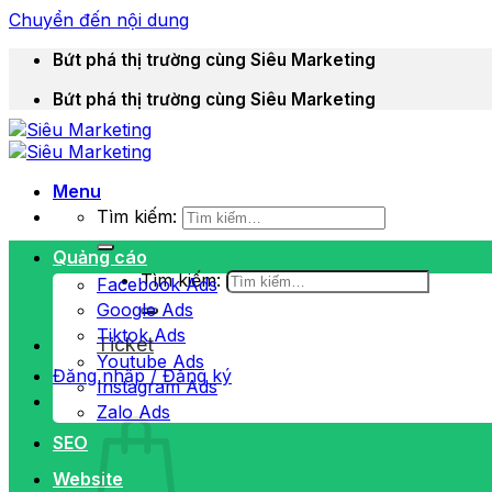
Chuyển đến nội dung
Bứt phá thị trường cùng Siêu Marketing
Bứt phá thị trường cùng Siêu Marketing
Menu
Tìm kiếm:
Quảng cáo
Tìm kiếm:
Facebook Ads
Google Ads
Tiktok Ads
Ticket
Youtube Ads
Đăng nhập / Đăng ký
Instagram Ads
Zalo Ads
SEO
Website