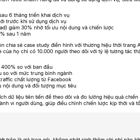
au 6 tháng triển khai dịch vụ
ới trước khi sử dụng dịch vụ
ead) giảm 30% nhờ tối ưu nội dung và chiến lược
0% sau 1 năm
in chia sẻ case study điển hình với thương hiệu thời trang
của họ chỉ có 10.000 người theo dõi với tỷ lệ tương tác th
ng 400% so với ban đầu
ều so với mức trung bình ngành
raffic chất lượng từ Facebook
 nội dung và đối tượng mục tiêu
h dữ liệu tiên tiến để theo dõi và đo lường hiệu quả chiến 
hành vi người dùng, giúp điều chỉnh chiến lược kịp thời và 
ook
trên là giá trọn gói, không phát sinh thêm chi phí nào k