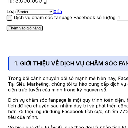
3.000.000
₫
Từ:
Loại
Xóa
Dịch vụ chăm sóc fanpage Facebook số lượng
Thêm vào giỏ hàng
1. GIỚI THIỆU VỀ DỊCH VỤ CHĂM SÓC F
Trong bối cảnh chuyển đổi số mạnh mẽ hiện nay, Face
Tại Siêu Marketing, chúng tôi tự hào cung cấp dịch v
diện trực tuyến của mình trong kỷ nguyên số.
Dịch vụ chăm sóc fanpage là một quy trình toàn diện, 
tích dữ liệu chuyên sâu nhằm duy trì và phát triển cộ
hơn 75 triệu người dùng Facebook tích cực, chiếm 77
tiêu của mình.
Về hiệu quả đầu tư (ROI), qua theo dõi và phân tích 