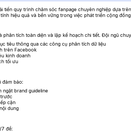
 cải tiến quy trình chăm sóc fanpage chuyên nghiệp dựa tr
tính hiệu quả và bền vững trong việc phát triển cộng đồn
à phân tích toàn diện và lập kế hoạch chi tiết. Đội ngũ chuy
c tiêu thông qua các công cụ phân tích dữ liệu
anh trên Facebook
êu kinh doanh
h tối ưu
ôi đảm bảo:
 ngặt brand guideline
 trước
iếp cận
 nội dung
/7 để: