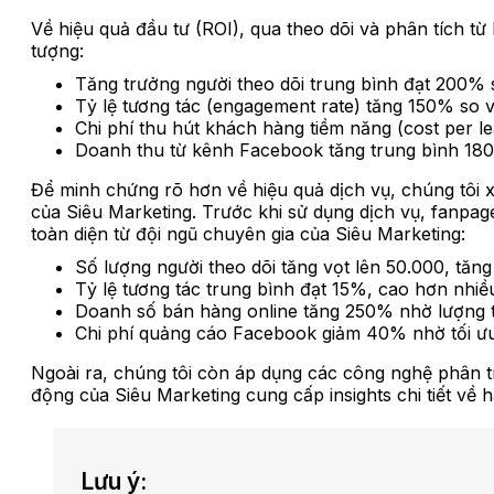
Về hiệu quả đầu tư (ROI), qua theo dõi và phân tích 
tượng:
Tăng trưởng người theo dõi trung bình đạt 200% s
Tỷ lệ tương tác (engagement rate) tăng 150% so v
Chi phí thu hút khách hàng tiềm năng (cost per l
Doanh thu từ kênh Facebook tăng trung bình 18
Để minh chứng rõ hơn về hiệu quả dịch vụ, chúng tôi x
của Siêu Marketing. Trước khi sử dụng dịch vụ, fanpage 
toàn diện từ đội ngũ chuyên gia của Siêu Marketing:
Số lượng người theo dõi tăng vọt lên 50.000, tă
Tỷ lệ tương tác trung bình đạt 15%, cao hơn nhi
Doanh số bán hàng online tăng 250% nhờ lượng t
Chi phí quảng cáo Facebook giảm 40% nhờ tối ưu
Ngoài ra, chúng tôi còn áp dụng các công nghệ phân tíc
động của Siêu Marketing cung cấp insights chi tiết về 
Lưu ý: