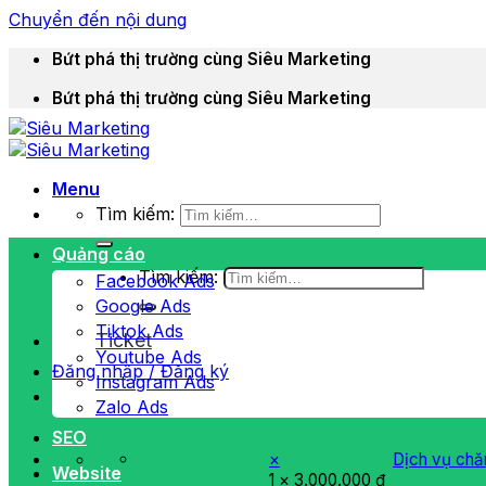
Chuyển đến nội dung
Bứt phá thị trường cùng Siêu Marketing
Bứt phá thị trường cùng Siêu Marketing
Menu
Tìm kiếm:
Quảng cáo
Tìm kiếm:
Facebook Ads
Google Ads
Tiktok Ads
Ticket
Youtube Ads
Đăng nhập / Đăng ký
Instagram Ads
Zalo Ads
SEO
×
Dịch vụ chă
Website
1 ×
3.000.000
₫