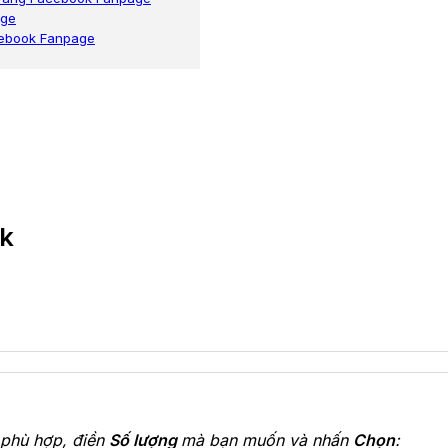
age
acebook Fanpage
ok
phù hợp, điền
Số lượng
mà bạn muốn và nhấn
Chọn
: