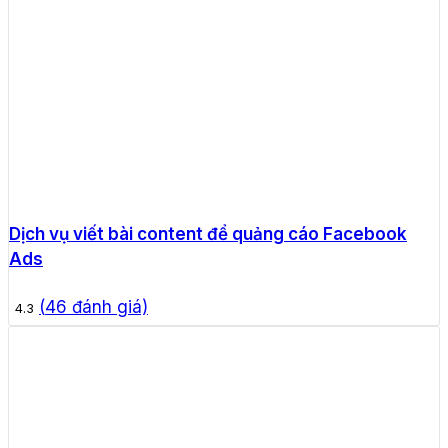
Dịch vụ viết bài content để quảng cáo Facebook
Ads
(
46
đánh giá)
4.3