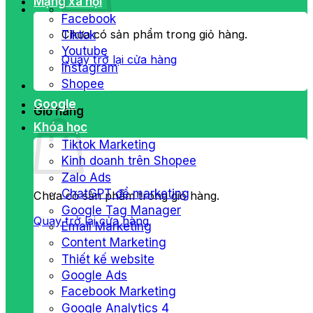
Mạng xã hội
Facebook
Chưa có sản phẩm trong giỏ hàng.
Tiktok
Youtube
Quay trở lại cửa hàng
Instagram
Shopee
Google
Giỏ hàng
Khóa học
Tiktok Marketing
Kinh doanh trên Shopee
Zalo Ads
ChatGPT để marketing
Chưa có sản phẩm trong giỏ hàng.
Google Tag Manager
Quay trở lại cửa hàng
Email Marketing
Content Marketing
Thiết kế website
Google Ads
Facebook Marketing
Google Analytics 4