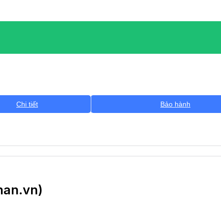
Chi tiết
Bảo hành
han.vn)