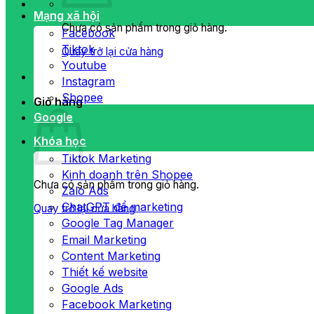
Mạng xã hội
Chưa có sản phẩm trong giỏ hàng.
Facebook
Tiktok
Quay trở lại cửa hàng
Youtube
Instagram
Shopee
Giỏ hàng
Google
Khóa học
Tiktok Marketing
Kinh doanh trên Shopee
Chưa có sản phẩm trong giỏ hàng.
Zalo Ads
ChatGPT để marketing
Quay trở lại cửa hàng
Google Tag Manager
Email Marketing
Content Marketing
Thiết kế website
Google Ads
Facebook Marketing