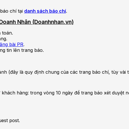
báo chí tại
danh sách báo chí
.
ên Doanh Nhân (Doanhnhan.vn)
 toán.
àng.
đăng bài PR
.
ng tin lên trang báo.
nh ảnh (đây là quy định chung của các trang báo chí, tùy và
 khách hàng: trong vòng 10 ngày để trang báo xét duyệt n
uest post.