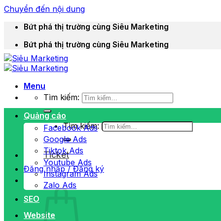
Chuyển đến nội dung
Bứt phá thị trường cùng Siêu Marketing
Bứt phá thị trường cùng Siêu Marketing
Menu
Tìm kiếm:
Quảng cáo
Tìm kiếm:
Facebook Ads
Google Ads
Tiktok Ads
Ticket
Youtube Ads
Đăng nhập / Đăng ký
Instagram Ads
Zalo Ads
SEO
Website