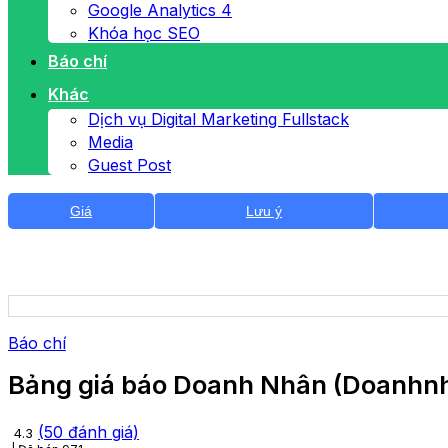
Google Analytics 4
Khóa học SEO
Báo chí
Khác
Dịch vụ Digital Marketing Fullstack
Media
Guest Post
Giá
Lưu ý
Báo chí
Bảng giá báo Doanh Nhân (Doanhn
(
50
đánh giá)
4.3