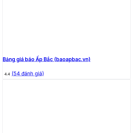
Bảng giá báo Ấp Bắc (baoapbac.vn)
(
54
đánh giá)
4.4