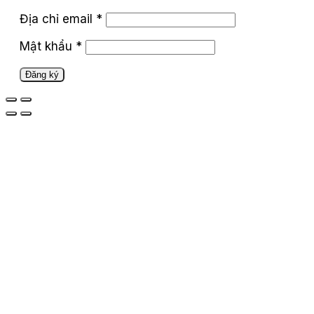
Địa chỉ email
*
Mật khẩu
*
Đăng ký