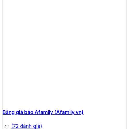
Bảng giá báo Afamily (Afamily.vn)
(
72
đánh giá)
4.4