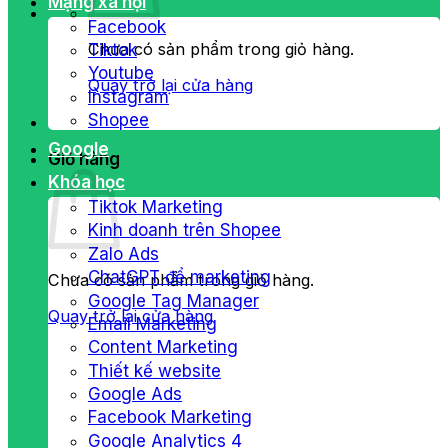
Mạng xã hội
Facebook
Chưa có sản phẩm trong giỏ hàng.
Tiktok
Youtube
Quay trở lại cửa hàng
Instagram
Shopee
Google
Giỏ hàng
Khóa học
Tiktok Marketing
Kinh doanh trên Shopee
Zalo Ads
ChatGPT để marketing
Chưa có sản phẩm trong giỏ hàng.
Google Tag Manager
Quay trở lại cửa hàng
Email Marketing
Content Marketing
Thiết kế website
Google Ads
Facebook Marketing
Google Analytics 4