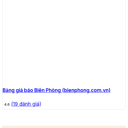
Bảng giá báo Biên Phòng (bienphong.com.vn)
(
19
đánh giá)
4.6