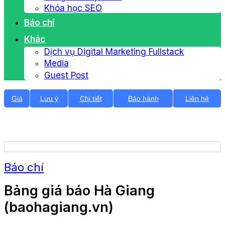
Khóa học SEO
Báo chí
Khác
Dịch vụ Digital Marketing Fullstack
Media
Guest Post
Giá
Lưu ý
Chi tiết
Bảo hành
Liên hệ
Báo chí
Bảng giá báo Hà Giang
(baohagiang.vn)