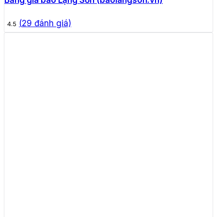
Bảng giá báo Lạng Sơn (baolangson.vn)
(
29
đánh giá)
4.5