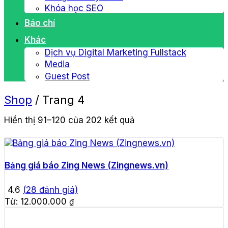
Khóa học SEO
Báo chí
Khác
Dịch vụ Digital Marketing Fullstack
Media
Guest Post
Shop
/
Trang 4
Hiển thị 91–120 của 202 kết quả
Bảng giá báo Zing News (Zingnews.vn)
4.6
(
28
đánh giá)
Từ:
12.000.000
₫