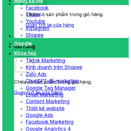
Mạng xã hội
Facebook
Chưa có sản phẩm trong giỏ hàng.
Tiktok
Youtube
Quay trở lại cửa hàng
Instagram
Shopee
Google
Giỏ hàng
Khóa học
Tiktok Marketing
Kinh doanh trên Shopee
Zalo Ads
ChatGPT để marketing
Chưa có sản phẩm trong giỏ hàng.
Google Tag Manager
Quay trở lại cửa hàng
Email Marketing
Content Marketing
Thiết kế website
Google Ads
Facebook Marketing
Google Analytics 4