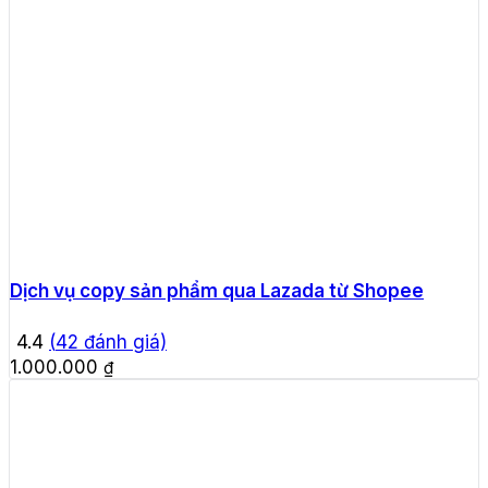
Dịch vụ copy sản phẩm qua Lazada từ Shopee
4.4
(
42
đánh giá)
1.000.000
₫