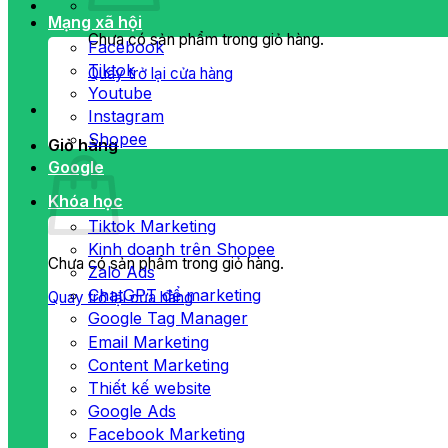
Mạng xã hội
Chưa có sản phẩm trong giỏ hàng.
Facebook
Tiktok
Quay trở lại cửa hàng
Youtube
Instagram
Shopee
Giỏ hàng
Google
Khóa học
Tiktok Marketing
Kinh doanh trên Shopee
Chưa có sản phẩm trong giỏ hàng.
Zalo Ads
ChatGPT để marketing
Quay trở lại cửa hàng
Google Tag Manager
Email Marketing
Content Marketing
Thiết kế website
Google Ads
Facebook Marketing