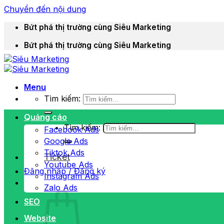
Chuyển đến nội dung
Bứt phá thị trường cùng Siêu Marketing
Bứt phá thị trường cùng Siêu Marketing
Menu
Tìm kiếm:
Quảng cáo
Tìm kiếm:
Facebook Ads
Google Ads
Tiktok Ads
Ticket
Youtube Ads
Đăng nhập / Đăng ký
Instagram Ads
Zalo Ads
SEO
Website