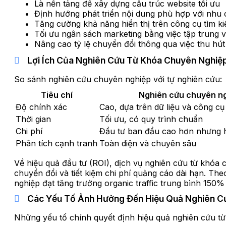
Là nền tảng để xây dựng cấu trúc website tối ưu
Định hướng phát triển nội dung phù hợp với nhu
Tăng cường khả năng hiển thị trên công cụ tìm k
Tối ưu ngân sách marketing bằng việc tập trung và
Nâng cao tỷ lệ chuyển đổi thông qua việc thu hú
Lợi Ích Của Nghiên Cứu Từ Khóa Chuyên Nghiệ
So sánh nghiên cứu chuyên nghiệp với tự nghiên cứu:
Tiêu chí
Nghiên cứu chuyên n
Độ chính xác
Cao, dựa trên dữ liệu và công c
Thời gian
Tối ưu, có quy trình chuẩn
Chi phí
Đầu tư ban đầu cao hơn nhưng h
Phân tích cạnh tranh
Toàn diện và chuyên sâu
Về hiệu quả đầu tư (ROI), dịch vụ nghiên cứu từ khóa 
chuyển đổi và tiết kiệm chi phí quảng cáo dài hạn. Th
nghiệp đạt tăng trưởng organic traffic trung bình 150%
Các Yếu Tố Ảnh Hưởng Đến Hiệu Quả Nghiên C
Những yếu tố chính quyết định hiệu quả nghiên cứu từ