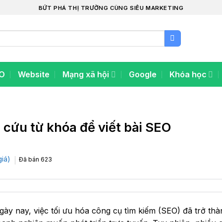
BỨT PHÁ THỊ TRƯỜNG CÙNG SIÊU MARKETING
O
Website
Mạng xã hội
Google
Khóa học
 cứu từ khóa để viết bài SEO
giá)
Đã bán
623
gày nay, việc tối ưu hóa công cụ tìm kiếm (SEO) đã trở thà