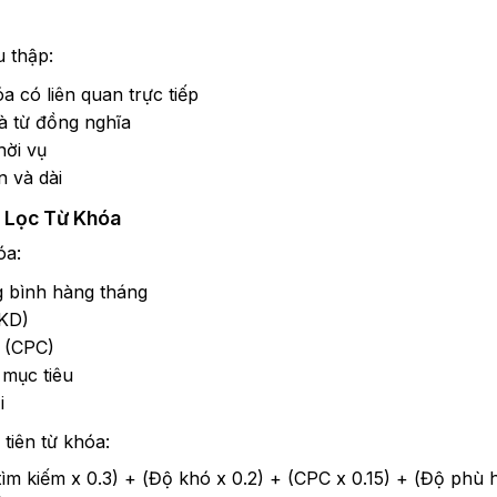
u thập:
a có liên quan trực tiếp
à từ đồng nghĩa
hời vụ
n và dài
g Lọc Từ Khóa
óa:
g bình hàng tháng
(KD)
k (CPC)
mục tiêu
i
tiên từ khóa:
ìm kiếm x 0.3) + (Độ khó x 0.2) + (CPC x 0.15) + (Độ phù 