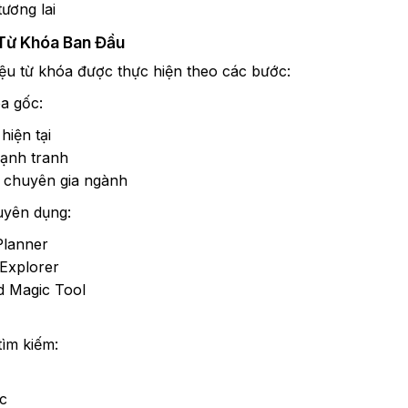
tương lai
 Từ Khóa Ban Đầu
iệu từ khóa được thực hiện theo các bước:
a gốc:
hiện tại
cạnh tranh
 chuyên gia ngành
uyên dụng:
Planner
Explorer
 Magic Tool
tìm kiếm:
c