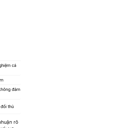
nghiệm cá
ệm
 không đảm
 đối thủ
 nhuận rõ