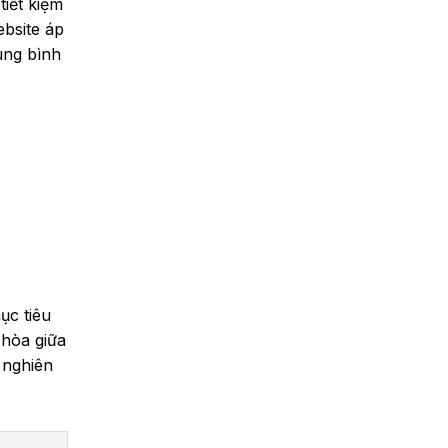
tiết kiệm
ebsite áp
ung bình
ục tiêu
 hòa giữa
 nghiên