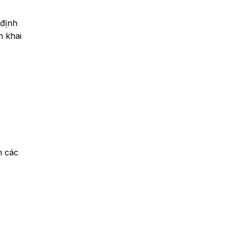
 định
n khai
m các