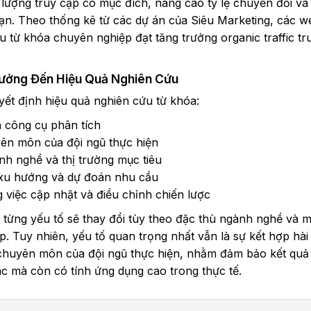
 lượng truy cập có mục đích, nâng cao tỷ lệ chuyển đổi và 
hạn. Theo thống kê từ các dự án của Siêu Marketing, các w
u từ khóa chuyên nghiệp đạt tăng trưởng organic traffic tr
ưởng Đến Hiệu Quả Nghiên Cứu
ết định hiệu quả nghiên cứu từ khóa:
à công cụ phân tích
ên môn của đội ngũ thực hiện
h nghề và thị trường mục tiêu
 xu hướng và dự đoán nhu cầu
 việc cập nhật và điều chỉnh chiến lược
ừng yếu tố sẽ thay đổi tùy theo đặc thù ngành nghề và m
. Tuy nhiên, yếu tố quan trọng nhất vẫn là sự kết hợp hài
 chuyên môn của đội ngũ thực hiện, nhằm đảm bảo kết quả
c mà còn có tính ứng dụng cao trong thực tế.