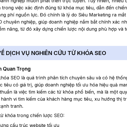
oanh nghiệp muốn phát triển trực tuyến. Tuy nhiên, nhiều 
trong việc xác định đúng từ khóa mục tiêu, dẫn đến chiến
ng phí nguồn lực. Đó chính là lý do Siêu Marketing ra mắt
O chuyên nghiệp, giúp doanh nghiệp nắm bắt chính xác nh
ềm năng, từ đó xây dựng chiến lược nội dung phù hợp và t
VỀ DỊCH VỤ NGHIÊN CỨU TỪ KHÓA SEO
m Quan Trọng
khóa SEO là quá trình phân tích chuyên sâu và có hệ thốn
tiêu có giá trị, giúp doanh nghiệp tối ưu hóa hiệu quả ma
huần là việc tìm kiếm các từ khóa phổ biến, mà là một quy
 hành vi tìm kiếm của khách hàng mục tiêu, xu hướng thị t
cạnh tranh.
 từ khóa trong chiến lược SEO:
ựng cấu trúc website tối ưu