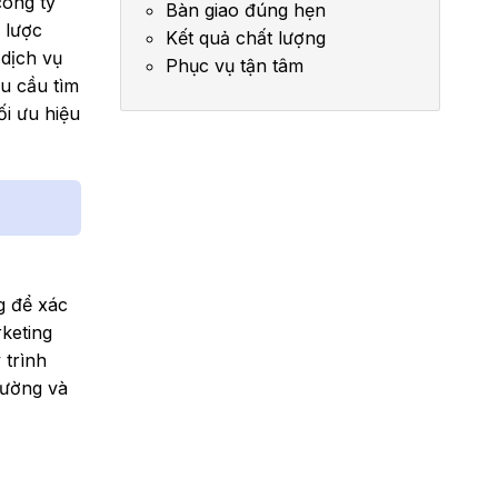
công ty
Bàn giao đúng hẹn
 lược
Kết quả chất lượng
 dịch vụ
Phục vụ tận tâm
u cầu tìm
ối ưu hiệu
g để xác
rketing
 trình
rường và