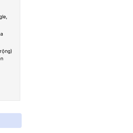
gle,
óa
 rộng)
ến