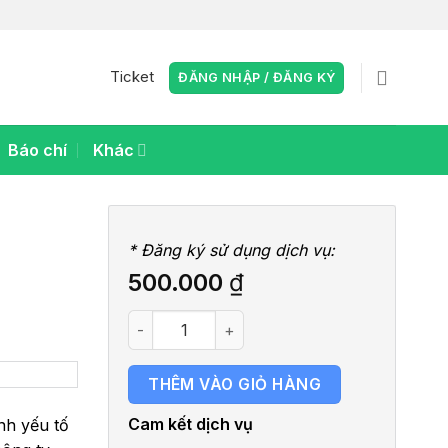
Ticket
ĐĂNG NHẬP / ĐĂNG KÝ
Báo chí
Khác
* Đăng ký sử dụng dịch vụ:
500.000
₫
Dịch vụ nghiên cứu từ khóa để viết bài S
THÊM VÀO GIỎ HÀNG
Cam kết dịch vụ
nh yếu tố