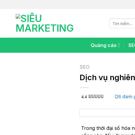
Chuyển
đến
nội
Tìm
dung
kiếm:
Quảng cáo
SE
SEO
Dịch vụ nghiên
(
26
đánh 
4.4
4.4
26
trên 5
dựa trên
đánh giá
Trong thời đại số hóa n