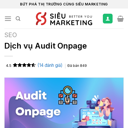
Chuyển
BỨT PHÁ THỊ TRƯỜNG CÙNG SIÊU MARKETING
đến
nội
dung
SEO
Dịch vụ Audit Onpage
(
14
đánh giá)
4.5
Đã bán
849
4.5
14
trên 5
dựa trên
đánh giá