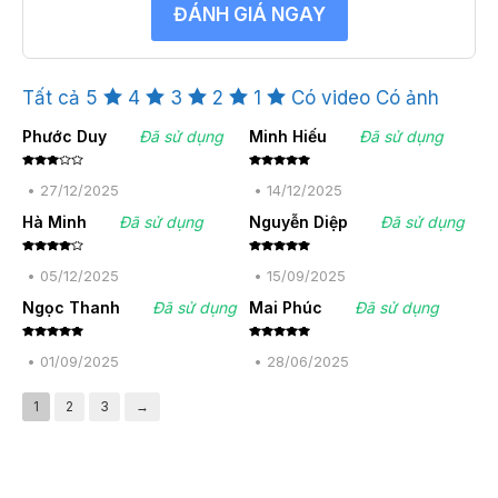
ĐÁNH GIÁ NGAY
Tất cả
5
4
3
2
1
Có video
Có ảnh
Phước Duy
Đã sử dụng
Minh Hiếu
Đã sử dụng
Được
Được xếp
xếp
hạng
5
5
•
27/12/2025
•
14/12/2025
hạng
sao
3
5
sao
Hà Minh
Đã sử dụng
Nguyễn Diệp
Đã sử dụng
Được
Được xếp
xếp
hạng
5
5
•
05/12/2025
•
15/09/2025
hạng
4
sao
5 sao
Ngọc Thanh
Đã sử dụng
Mai Phúc
Đã sử dụng
Được xếp
Được xếp
hạng
5
5
hạng
5
5
•
01/09/2025
•
28/06/2025
sao
sao
1
2
3
→