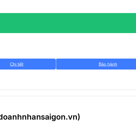
Chi tiết
Bảo hành
(doanhnhansaigon.vn)