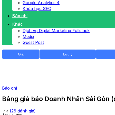
Google Analytics 4
Khóa học SEO
Báo chí
Khác
Dịch vụ Digital Marketing Fullstack
Media
Guest Post
Giá
Lưu ý
Báo chí
Bảng giá báo Doanh Nhân Sài Gòn 
(
26
đánh giá)
4.4