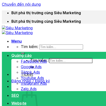
Chuyển đến nội dung
Bứt phá thị trường cùng Siêu Marketing
Bứt phá thị trường cùng Siêu Marketing
Menu
Tìm kiếm:
Quảng cáo
Tìm kiếm:
Facebook Ads
Google Ads
Tiktok Ads
Ticket
Youtube Ads
Đăng nhập / Đăng ký
Instagram Ads
Zalo Ads
SEO
Website