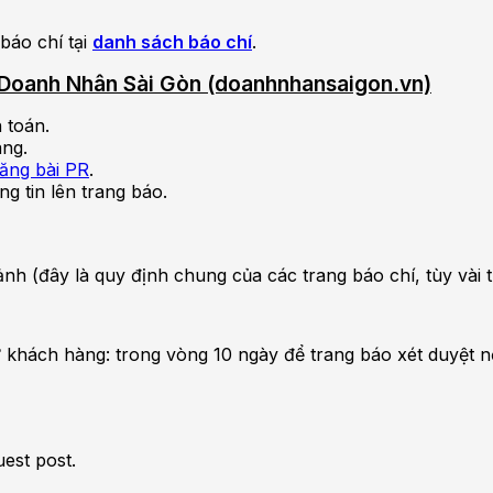
báo chí tại
danh sách báo chí
.
ên Doanh Nhân Sài Gòn (doanhnhansaigon.vn)
 toán.
àng.
đăng bài PR
.
ng tin lên trang báo.
nh ảnh (đây là quy định chung của các trang báo chí, tùy và
 khách hàng: trong vòng 10 ngày để trang báo xét duyệt n
uest post.