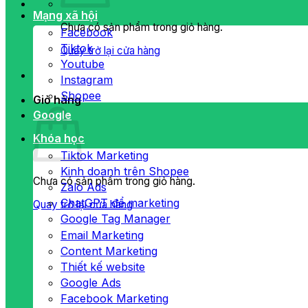
Mạng xã hội
Chưa có sản phẩm trong giỏ hàng.
Facebook
Tiktok
Quay trở lại cửa hàng
Youtube
Instagram
Shopee
Giỏ hàng
Google
Khóa học
Tiktok Marketing
Kinh doanh trên Shopee
Chưa có sản phẩm trong giỏ hàng.
Zalo Ads
ChatGPT để marketing
Quay trở lại cửa hàng
Google Tag Manager
Email Marketing
Content Marketing
Thiết kế website
Google Ads
Facebook Marketing