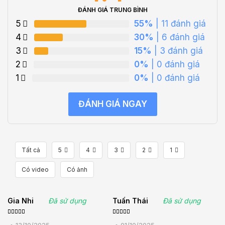
ĐÁNH GIÁ TRUNG BÌNH
5
55%
| 11 đánh giá
4
30%
| 6 đánh giá
3
15%
| 3 đánh giá
2
0%
| 0 đánh giá
1
0%
| 0 đánh giá
ĐÁNH GIÁ NGAY
Tất cả
5
4
3
2
1
Có video
Có ảnh
Gia Nhi
Đã sử dụng
Tuấn Thái
Đã sử dụng
Được xếp
Được
hạng
5
5
xếp hạng
•
13/10/2025
•
01/10/2025