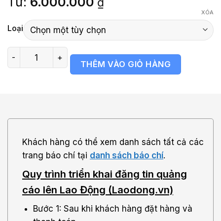
Từ:
6.000.000
₫
đánh giá
XÓA
Loại
Bảng giá báo Lao Động (Laodong.vn) số lượng
THÊM VÀO GIỎ HÀNG
Khách hàng có thể xem danh sách tất cả các
trang báo chí tại
danh sách báo chí
.
Quy trình triển khai đăng tin quảng
cáo lên Lao Động (Laodong.vn)
Bước 1: Sau khi khách hàng đặt hàng và