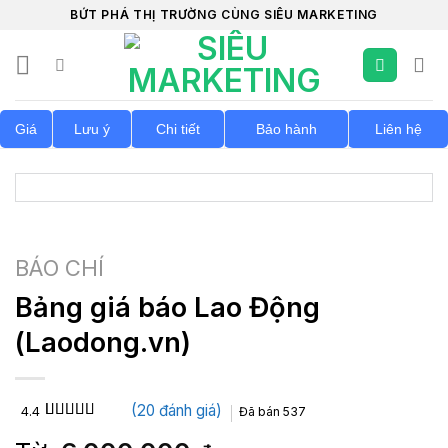
Chuyển
BỨT PHÁ THỊ TRƯỜNG CÙNG SIÊU MARKETING
đến
nội
dung
Giá
Lưu ý
Chi tiết
Bảo hành
Liên hệ
BÁO CHÍ
Bảng giá báo Lao Động
(Laodong.vn)
(
20
đánh giá)
4.4
Đã bán
537
4.4
20
trên 5
dựa trên