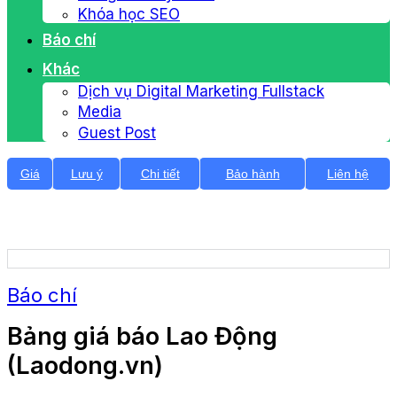
Khóa học SEO
Báo chí
Khác
Dịch vụ Digital Marketing Fullstack
Media
Guest Post
Giá
Lưu ý
Chi tiết
Bảo hành
Liên hệ
Báo chí
Bảng giá báo Lao Động
(Laodong.vn)