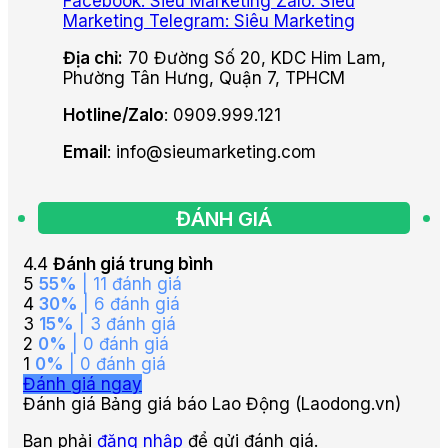
Facebook: Siêu Marketing
Zalo: Siêu
Marketing
Telegram: Siêu Marketing
Địa chỉ:
70 Đường Số 20, KDC Him Lam,
Phường Tân Hưng, Quận 7, TPHCM
Hotline/Zalo
: 0909.999.121
Email
: info@sieumarketing.com
ĐÁNH GIÁ
4.4
Đánh giá trung bình
5
55%
| 11 đánh giá
4
30%
| 6 đánh giá
3
15%
| 3 đánh giá
2
0%
| 0 đánh giá
1
0%
| 0 đánh giá
Đánh giá ngay
Đánh giá Bảng giá báo Lao Động (Laodong.vn)
Bạn phải
đăng nhập
để gửi đánh giá.