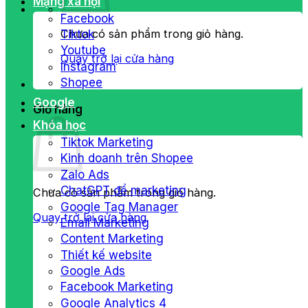
Mạng xã hội
Facebook
Chưa có sản phẩm trong giỏ hàng.
Tiktok
Youtube
Quay trở lại cửa hàng
Instagram
Shopee
Google
Giỏ hàng
Khóa học
Tiktok Marketing
Kinh doanh trên Shopee
Zalo Ads
ChatGPT để marketing
Chưa có sản phẩm trong giỏ hàng.
Google Tag Manager
Quay trở lại cửa hàng
Email Marketing
Content Marketing
Thiết kế website
Google Ads
Facebook Marketing
Google Analytics 4