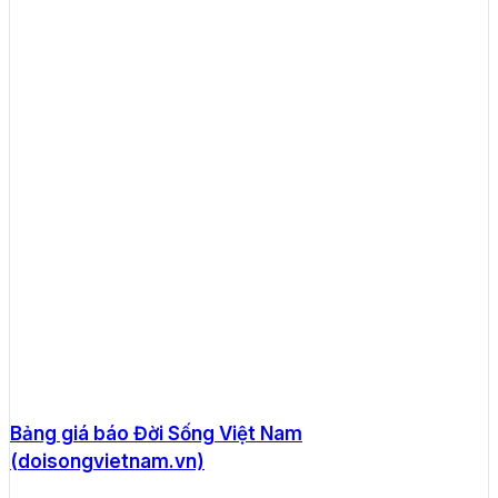
Bảng giá báo Đời Sống Việt Nam
(doisongvietnam.vn)