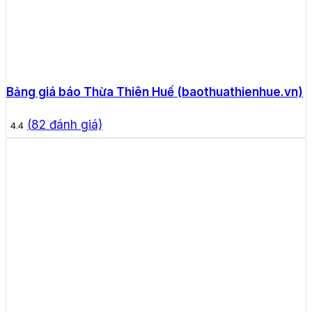
Bảng giá báo Thừa Thiên Huế (baothuathienhue.vn)
(
82
đánh giá)
4.4