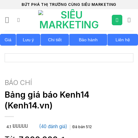
Chuyển
BỨT PHÁ THỊ TRƯỜNG CÙNG SIÊU MARKETING
đến
nội
dung
Giá
Lưu ý
Chi tiết
Bảo hành
Liên hệ
BÁO CHÍ
Bảng giá báo Kenh14
(Kenh14.vn)
(
40
đánh giá)
4.1
Đã bán
512
4.1
40
trên 5
dựa trên