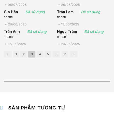
Được
Được
xếp hạng
xếp
•
05/07/2025
•
26/06/2025
4
5 sao
hạng
3
5 sao
Gia Hân
Đã sử dụng
Trần Lam
Đã sử dụng
Được
Được
xếp
xếp
•
26/06/2025
•
18/06/2025
hạng
3
hạng
3
5 sao
5 sao
Trần Anh
Đã sử dụng
Ngọc Trâm
Đã sử dụng
Được xếp
Được
hạng
5
5
xếp hạng
•
17/06/2025
•
23/05/2025
sao
4
5 sao
←
1
2
3
4
5
…
7
→
SẢN PHẨM TƯƠNG TỰ