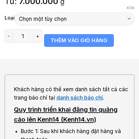
Từ:
7.000.000
₫
đánh giá
XÓA
Loại
Bảng giá báo Kenh14 (Kenh14.vn) số lượng
THÊM VÀO GIỎ HÀNG
Khách hàng có thể xem danh sách tất cả các
trang báo chí tại
danh sách báo chí
.
Quy trình triển khai đăng tin quảng
cáo lên Kenh14 (Kenh14.vn)
Bước 1: Sau khi khách hàng đặt hàng và