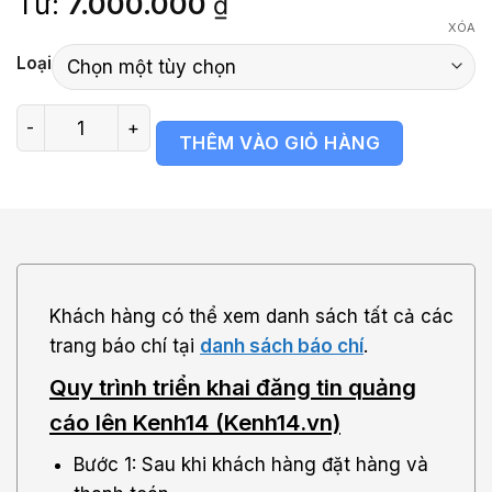
Từ:
7.000.000
₫
đánh giá
XÓA
Loại
Bảng giá báo Kenh14 (Kenh14.vn) số lượng
THÊM VÀO GIỎ HÀNG
Khách hàng có thể xem danh sách tất cả các
trang báo chí tại
danh sách báo chí
.
Quy trình triển khai đăng tin quảng
cáo lên Kenh14 (Kenh14.vn)
Bước 1: Sau khi khách hàng đặt hàng và