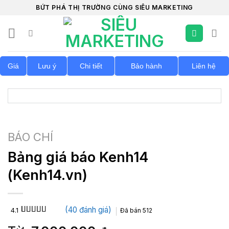
Chuyển
BỨT PHÁ THỊ TRƯỜNG CÙNG SIÊU MARKETING
đến
nội
dung
Giá
Lưu ý
Chi tiết
Bảo hành
Liên hệ
BÁO CHÍ
Bảng giá báo Kenh14
(Kenh14.vn)
(
40
đánh giá)
4.1
Đã bán
512
4.1
40
trên 5
dựa trên