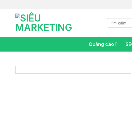
Chuyển
đến
nội
Tìm
dung
kiếm:
Quảng cáo
SE