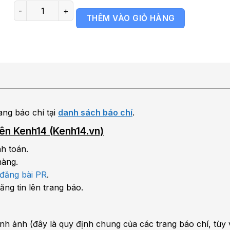
Bảng giá báo Kenh14 (Kenh14.vn) số lượng
THÊM VÀO GIỎ HÀNG
ang báo chí tại
danh sách báo chí
.
 lên Kenh14 (Kenh14.vn)
h toán.
hàng.
 đăng bài PR
.
ăng tin lên trang báo.
 hình ảnh (đây là quy định chung của các trang báo chí, tùy 