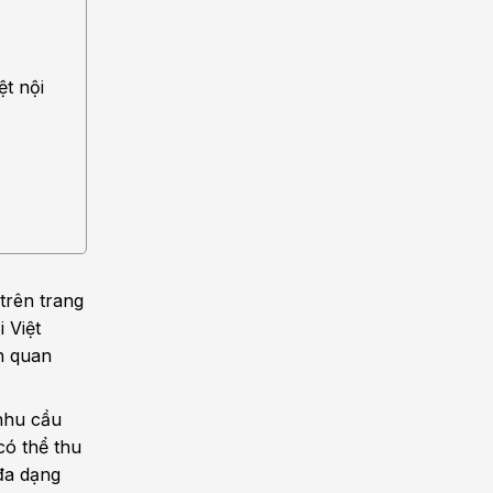
ệt nội
trên trang
 Việt
ên quan
 nhu cầu
có thể thu
đa dạng