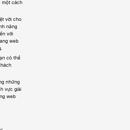
h một cách
ệt vời cho
ính năng
ến với
trang web
.
bạn có thể
 khách
ong những
h vực giải
ang web