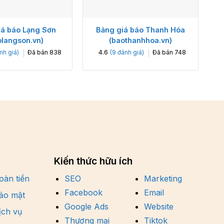
iá báo Lạng Sơn
Bảng giá báo Thanh Hóa
olangson.vn)
(baothanhhoa.vn)
4.6
Đã bán
838
Đã bán
748
nh giá)
(
9
đánh giá)
Kiến thức hữu ích
oàn tiền
SEO
Marketing
Facebook
Email
ảo mật
Google Ads
Website
ịch vụ
Thương mại
Tiktok