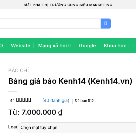
BỨT PHÁ THỊ TRƯỜNG CÙNG SIÊU MARKETING
O
Website
Mạng xã hội
Google
Khóa học
BÁO CHÍ
Bảng giá báo Kenh14 (Kenh14.vn)
(
40
đánh giá)
4.1
Đã bán
512
4.1
40
trên 5
Từ:
7.000.000
₫
dựa trên
đánh giá
Loại