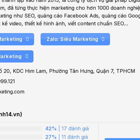
thành lập vào năm 2015, là công ty dịch vụ giải pháp Digit
Nam, đã từng thực hiện marketing cho hơn 1000 doanh nghi
rketing như SEO, quảng cáo Facebook Ads, quảng cáo Goog
ết kế video, thiết kế hình ảnh, viết content chuẩn SEO…
Marketing
Zalo: Siêu Marketing
Marketing
 20, KDC Him Lam, Phường Tân Hưng, Quận 7, TPHCM
999.121
keting.com
nh14.vn)
42%
| 17 đánh giá
27%
| 11 đánh giá