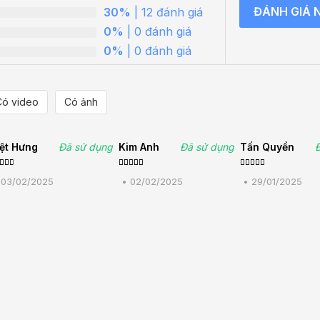
ĐÁNH GIÁ 
30%
| 12 đánh giá
0%
| 0 đánh giá
0%
| 0 đánh giá
Có video
Có ảnh
iệt Hưng
Đã sử dụng
Kim Anh
Đã sử dụng
Tấn Quyền
ợc
Được xếp
Được xếp
p
hạng
5
5
hạng
5
5
•
03/02/2025
•
02/02/2025
•
29/01/2025
ng
3
sao
sao
ao