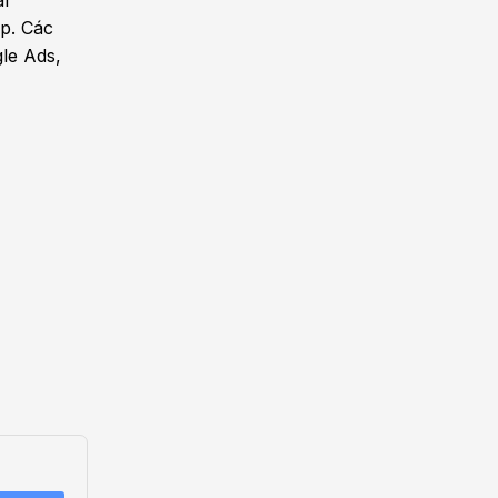
al
ệp. Các
le Ads,