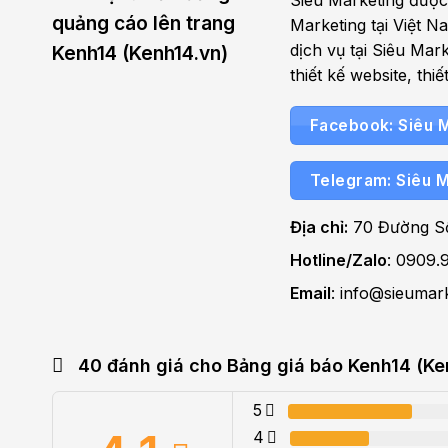
Siêu Marketing được 
quảng cáo lên trang
Marketing tại Việt 
dịch vụ tại Siêu Ma
Kenh14 (Kenh14.vn)
thiết kế website, thi
Facebook: Siêu 
Telegram: Siêu 
Địa chỉ:
70 Đường Số
Hotline/Zalo
: 0909.
Email
: info@sieumar
40 đánh giá cho
Bảng giá báo Kenh14 (Ke
5
4