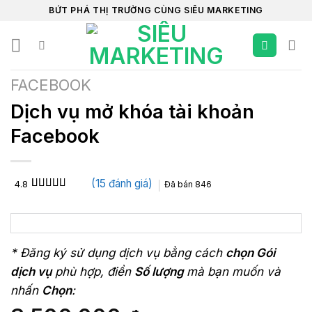
Chuyển
BỨT PHÁ THỊ TRƯỜNG CÙNG SIÊU MARKETING
đến
nội
dung
FACEBOOK
Dịch vụ mở khóa tài khoản
Facebook
(
15
đánh giá)
4.8
Đã bán
846
4.8
15
trên 5
dựa trên
đánh giá
* Đăng ký sử dụng dịch vụ bằng cách
chọn Gói
dịch vụ
phù hợp, điền
Số lượng
mà bạn muốn và
nhấn
Chọn
: