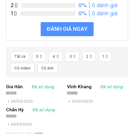
2
0%
| 0 đánh giá
1
0%
| 0 đánh giá
ĐÁNH GIÁ NGAY
Tất cả
5
4
3
2
1
Có video
Có ảnh
Gia Hân
Đã sử dụng
Vĩnh Khang
Đã sử dụng
Được xếp
Được xếp
hạng
5
5
hạng
5
5
•
04/03/2025
•
25/01/2025
sao
sao
Chấn Hỷ
Đã sử dụng
Được xếp
hạng
5
5
•
09/01/2025
sao