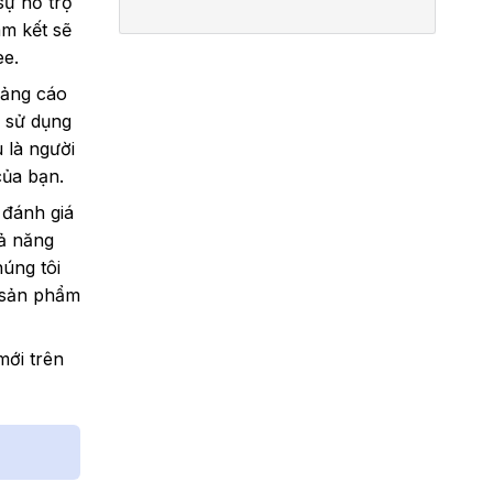
sự hỗ trợ
am kết sẽ
ee.
uảng cáo
i sử dụng
 là người
của bạn.
 đánh giá
hả năng
úng tôi
p sản phẩm
mới trên