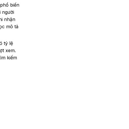
 phổ biến
i người
hi nhận
đọc mô tả
 tỷ lệ
ợt xem.
tìm kiếm