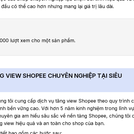
 đầu có thể cao hơn nhưng mang lại giá trị lâu dài.
 2000 lượt xem cho một sản phẩm.
NG VIEW SHOPEE CHUYÊN NGHIỆP TẠI SIÊU
úng tôi cung cấp dịch vụ tăng view Shopee theo quy trình
ính bền vững cao. Với hơn 5 năm kinh nghiệm trong lĩnh vực
huyên gia am hiểu sâu sắc về nền tảng Shopee, chúng tôi 
g view hiệu quả và an toàn cho shop của bạn.
 tiết bao gồm các bước sau: