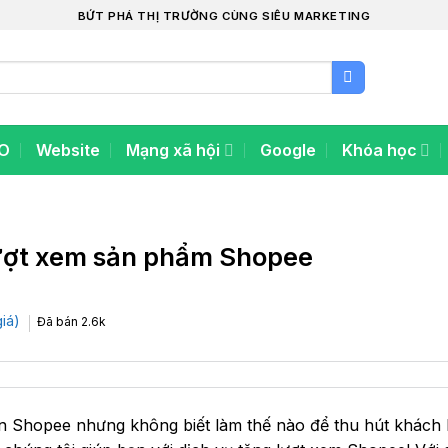
BỨT PHÁ THỊ TRƯỜNG CÙNG SIÊU MARKETING
O
Website
Mạng xã hội
Google
Khóa học
lượt xem sản phẩm Shopee
iá)
Đã bán
2.6k
n Shopee nhưng không biết làm thế nào để thu hút khách