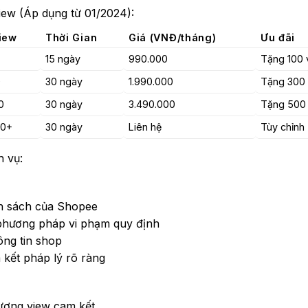
iew (Áp dụng từ 01/2024):
iew
Thời Gian
Giá (VNĐ/tháng)
Ưu đãi
15 ngày
990.000
Tặng 100 
0
30 ngày
1.990.000
Tặng 300
0
30 ngày
3.490.000
Tặng 500
00+
30 ngày
Liên hệ
Tùy chỉnh
h vụ:
h sách của Shopee
phương pháp vi phạm quy định
ông tin shop
kết pháp lý rõ ràng
ượng view cam kết