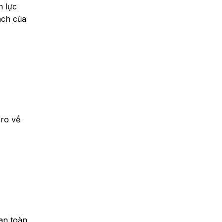
n lực
ách của
ro về
an toàn