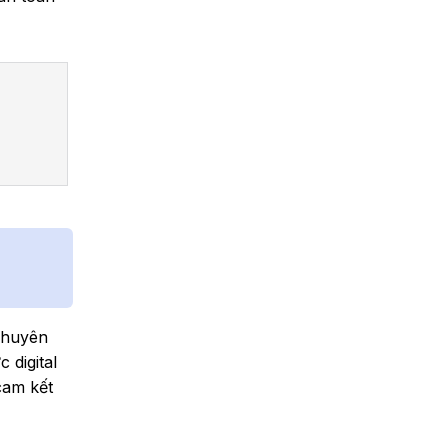
 chuyên
 digital
cam kết