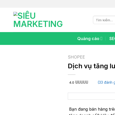
Chuyển
đến
nội
Tìm
dung
kiếm:
Quảng cáo
SE
SHOPEE
Dịch vụ tăng 
(
33
đánh g
4.0
4.0
33
trên 5
dựa trên
đánh giá
Bạn đang bán hàng trê