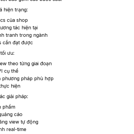
á hiện trạng:
rics của shop
ương tác hiện tại
ạnh tranh trong ngành
s cần đạt được
tối ưu:
ew theo từng giai đoạn
I cụ thể
à phương pháp phù hợp
thực hiện
ác giải pháp:
ản phẩm
 quảng cáo
tăng view tự động
nh real-time