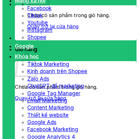
Mạng xã hội
Facebook
Chưa có sản phẩm trong giỏ hàng.
Tiktok
Youtube
Quay trở lại cửa hàng
Instagram
Shopee
Google
Giỏ hàng
Khóa học
Tiktok Marketing
Kinh doanh trên Shopee
Zalo Ads
ChatGPT để marketing
Chưa có sản phẩm trong giỏ hàng.
Google Tag Manager
Quay trở lại cửa hàng
Email Marketing
Content Marketing
Thiết kế website
Google Ads
Facebook Marketing
Google Analytics 4