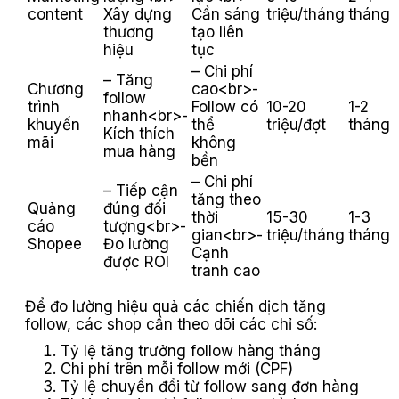
content
Xây dựng
Cần sáng
triệu/tháng
tháng
thương
tạo liên
hiệu
tục
– Chi phí
– Tăng
Chương
cao<br>-
follow
trình
Follow có
10-20
1-2
nhanh<br>-
khuyến
thể
triệu/đợt
tháng
Kích thích
mãi
không
mua hàng
bền
– Chi phí
– Tiếp cận
tăng theo
Quảng
đúng đối
thời
15-30
1-3
cáo
tượng<br>-
gian<br>-
triệu/tháng
tháng
Shopee
Đo lường
Cạnh
được ROI
tranh cao
Để đo lường hiệu quả các chiến dịch tăng
follow, các shop cần theo dõi các chỉ số:
Tỷ lệ tăng trưởng follow hàng tháng
Chi phí trên mỗi follow mới (CPF)
Tỷ lệ chuyển đổi từ follow sang đơn hàng