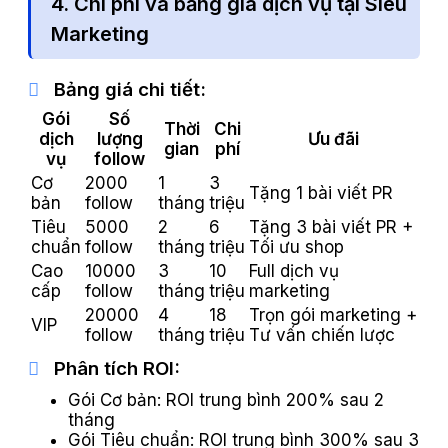
4. Chi phí và bảng giá dịch vụ tại Siêu
Marketing
Bảng giá chi tiết:
Gói
Số
Thời
Chi
dịch
lượng
Ưu đãi
gian
phí
vụ
follow
Cơ
2000
1
3
Tặng 1 bài viết PR
bản
follow
tháng
triệu
Tiêu
5000
2
6
Tặng 3 bài viết PR +
chuẩn
follow
tháng
triệu
Tối ưu shop
Cao
10000
3
10
Full dịch vụ
cấp
follow
tháng
triệu
marketing
20000
4
18
Trọn gói marketing +
VIP
follow
tháng
triệu
Tư vấn chiến lược
Phân tích ROI:
Gói Cơ bản: ROI trung bình 200% sau 2
tháng
Gói Tiêu chuẩn: ROI trung bình 300% sau 3