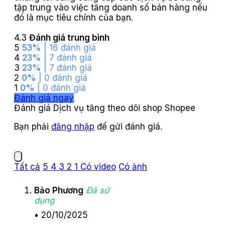
tập trung vào việc tăng doanh số bán hàng nếu
đó là mục tiêu chính của bạn.
4.3
Đánh giá trung bình
5
53%
| 16 đánh giá
4
23%
| 7 đánh giá
3
23%
| 7 đánh giá
2
0%
| 0 đánh giá
1
0%
| 0 đánh giá
Đánh giá ngay
Đánh giá Dịch vụ tăng theo dõi shop Shopee
Bạn phải
đăng nhập
để gửi đánh giá.
Tất cả
5
4
3
2
1
Có video
Có ảnh
Bảo Phương
Đã sử
dụng
•
20/10/2025