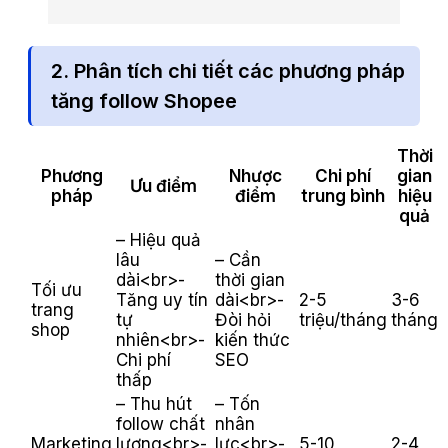
2. Phân tích chi tiết các phương pháp
tăng follow Shopee
Thời
Phương
Nhược
Chi phí
gian
Ưu điểm
pháp
điểm
trung bình
hiệu
quả
– Hiệu quả
lâu
– Cần
dài<br>-
thời gian
Tối ưu
Tăng uy tín
dài<br>-
2-5
3-6
trang
tự
Đòi hỏi
triệu/tháng
tháng
shop
nhiên<br>-
kiến thức
Chi phí
SEO
thấp
– Thu hút
– Tốn
follow chất
nhân
Marketing
lượng<br>-
lực<br>-
5-10
2-4