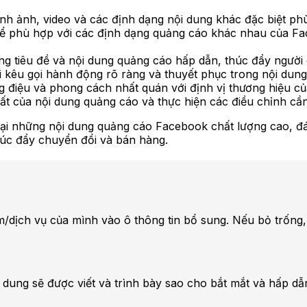
hình ảnh, video và các định dạng nội dung khác đặc biệt p
để phù hợp với các định dạng quảng cáo khác nhau của Fa
òng tiêu đề và nội dung quảng cáo hấp dẫn, thúc đẩy người
ời kêu gọi hành động rõ ràng và thuyết phục trong nội dun
g điệu và phong cách nhất quán với định vị thương hiệu c
ất của nội dung quảng cáo và thực hiện các điều chỉnh cần t
lại những nội dung quảng cáo Facebook chất lượng cao, đ
húc đẩy chuyển đổi và bán hàng.
dịch vụ của mình vào ô thông tin bổ sung. Nếu bỏ trống, s
ội dung sẽ được viết và trình bày sao cho bắt mắt và hấp