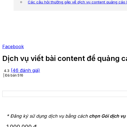
Các câu hỏi thường gặp về dịch vụ content quảng cáo
Facebook
Dịch vụ viết bài content để quảng 
(
46
đánh giá)
4.3
Đã bán
516
* Đăng ký sử dụng dịch vụ bằng cách
chọn Gói dịch vụ
1.000.000
₫