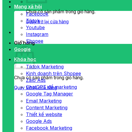
Mạng xã hội
Chưa có sản phẩm trong giỏ hàng.
Facebook
Tiktok
Quay trở lại cửa hàng
Youtube
Instagram
Shopee
Giỏ hàng
Google
Khóa học
Tiktok Marketing
Kinh doanh trên Shopee
Chưa có sản phẩm trong giỏ hàng.
Zalo Ads
ChatGPT để marketing
Quay trở lại cửa hàng
Google Tag Manager
Email Marketing
Content Marketing
Thiết kế website
Google Ads
Facebook Marketing