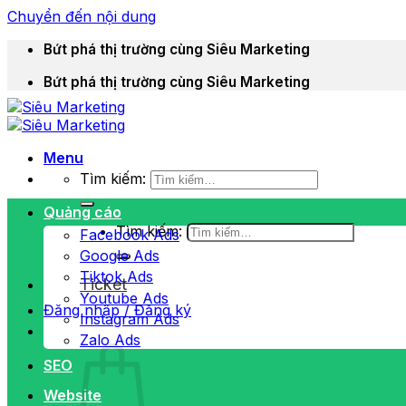
Chuyển đến nội dung
Bứt phá thị trường cùng Siêu Marketing
Bứt phá thị trường cùng Siêu Marketing
Menu
Tìm kiếm:
Quảng cáo
Tìm kiếm:
Facebook Ads
Google Ads
Tiktok Ads
Ticket
Youtube Ads
Đăng nhập / Đăng ký
Instagram Ads
Zalo Ads
SEO
Website