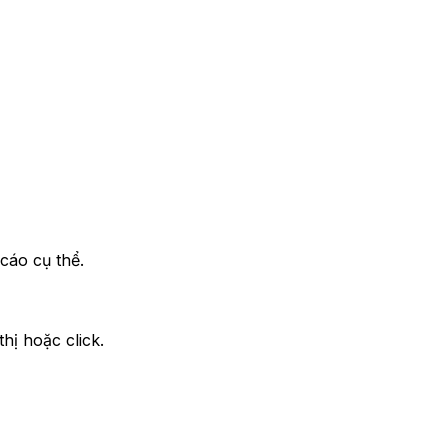
cáo cụ thể.
hị hoặc click.