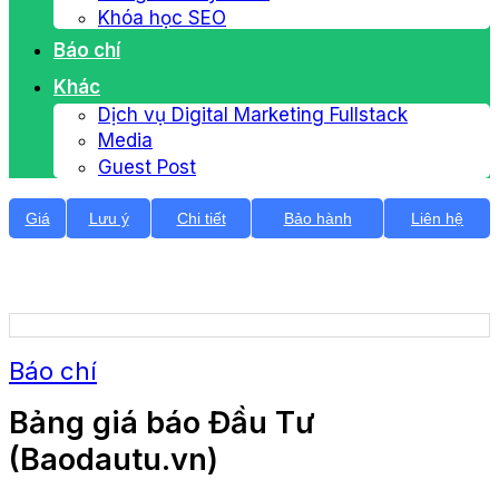
Khóa học SEO
Báo chí
Khác
Dịch vụ Digital Marketing Fullstack
Media
Guest Post
Giá
Lưu ý
Chi tiết
Bảo hành
Liên hệ
Báo chí
Bảng giá báo Đầu Tư
(Baodautu.vn)