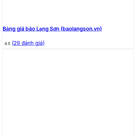
Bảng giá báo Lạng Sơn (baolangson.vn)
(
29
đánh giá)
4.5