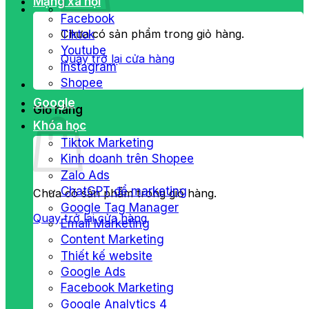
Mạng xã hội
Facebook
Chưa có sản phẩm trong giỏ hàng.
Tiktok
Youtube
Quay trở lại cửa hàng
Instagram
Shopee
Google
Giỏ hàng
Khóa học
Tiktok Marketing
Kinh doanh trên Shopee
Zalo Ads
ChatGPT để marketing
Chưa có sản phẩm trong giỏ hàng.
Google Tag Manager
Quay trở lại cửa hàng
Email Marketing
Content Marketing
Thiết kế website
Google Ads
Facebook Marketing
Google Analytics 4