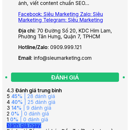
ảnh, viết content chuẩn SEO…
Facebook: Siêu Marketing
Zalo: Siêu
Marketing
Telegram: Siêu Marketing
Địa chỉ:
70 Đường Số 20, KDC Him Lam,
Phường Tân Hưng, Quận 7, TPHCM
Hotline/Zalo
: 0909.999.121
Email
: info@sieumarketing.com
ĐÁNH GIÁ
4.3
Đánh giá trung bình
5
45%
| 28 đánh giá
4
40%
| 25 đánh giá
3
14%
| 9 đánh giá
2
0%
| 0 đánh giá
1
0%
| 0 đánh giá
Đánh giá ngay