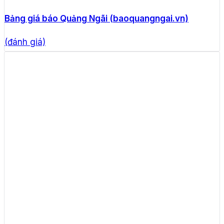
Bảng giá báo Quảng Ngãi (baoquangngai.vn)
(đánh giá)