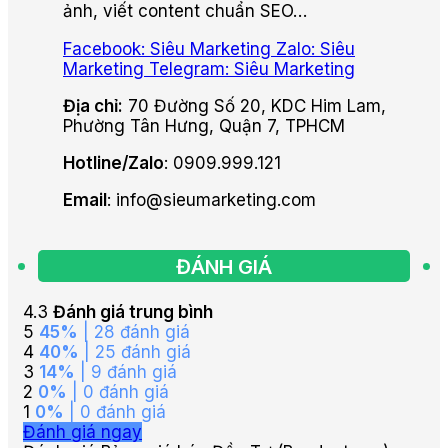
ảnh, viết content chuẩn SEO…
Facebook: Siêu Marketing
Zalo: Siêu
Marketing
Telegram: Siêu Marketing
Địa chỉ:
70 Đường Số 20, KDC Him Lam,
Phường Tân Hưng, Quận 7, TPHCM
Hotline/Zalo
: 0909.999.121
Email
: info@sieumarketing.com
ĐÁNH GIÁ
4.3
Đánh giá trung bình
5
45%
| 28 đánh giá
4
40%
| 25 đánh giá
3
14%
| 9 đánh giá
2
0%
| 0 đánh giá
1
0%
| 0 đánh giá
Đánh giá ngay