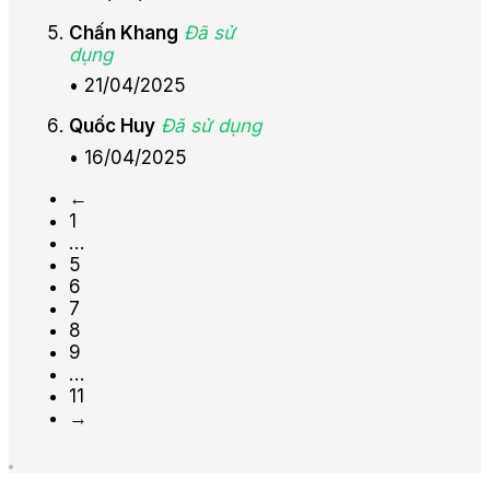
Chấn Khang
Đã sử
dụng
•
21/04/2025
Quốc Huy
Đã sử dụng
•
16/04/2025
←
1
…
5
6
7
8
9
…
11
→