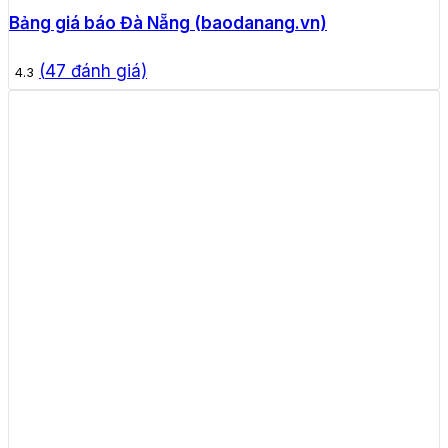
Bảng giá báo Đà Nẵng (baodanang.vn)
(
47
đánh giá)
4.3