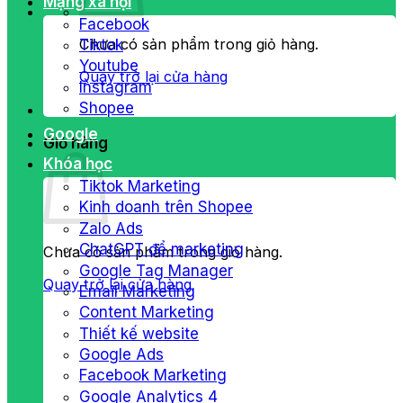
Mạng xã hội
Facebook
Chưa có sản phẩm trong giỏ hàng.
Tiktok
Youtube
Quay trở lại cửa hàng
Instagram
Shopee
Google
Giỏ hàng
Khóa học
Tiktok Marketing
Kinh doanh trên Shopee
Zalo Ads
ChatGPT để marketing
Chưa có sản phẩm trong giỏ hàng.
Google Tag Manager
Quay trở lại cửa hàng
Email Marketing
Content Marketing
Thiết kế website
Google Ads
Facebook Marketing
Google Analytics 4