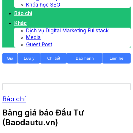
Khóa học SEO
Báo chí
Khác
Dịch vụ Digital Marketing Fullstack
Media
Guest Post
Giá
Lưu ý
Chi tiết
Bảo hành
Liên hệ
Báo chí
Bảng giá báo Đầu Tư
(Baodautu.vn)