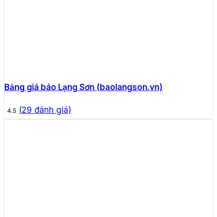
Bảng giá báo Lạng Sơn (baolangson.vn)
(
29
đánh giá)
4.5