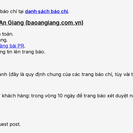
báo chí tại
danh sách báo chí
.
n An Giang (baoangiang.com.vn)
 toán.
àng.
đăng bài PR
.
ng tin lên trang báo.
nh ảnh (đây là quy định chung của các trang báo chí, tùy và
 khách hàng: trong vòng 10 ngày để trang báo xét duyệt n
uest post.