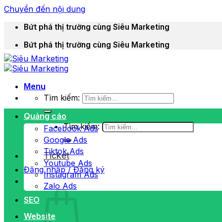
Chuyển đến nội dung
Bứt phá thị trường cùng Siêu Marketing
Bứt phá thị trường cùng Siêu Marketing
Menu
Tìm kiếm:
Quảng cáo
Tìm kiếm:
Facebook Ads
Google Ads
Tiktok Ads
Ticket
Youtube Ads
Đăng nhập / Đăng ký
Instagram Ads
Zalo Ads
SEO
Website