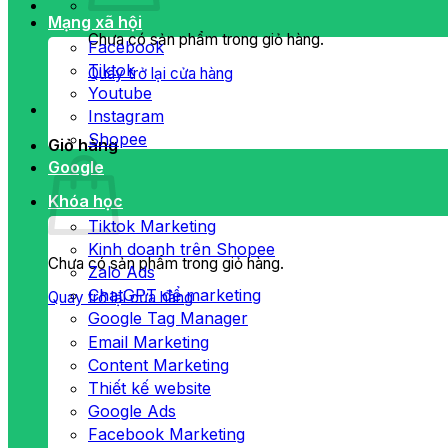
Mạng xã hội
Chưa có sản phẩm trong giỏ hàng.
Facebook
Tiktok
Quay trở lại cửa hàng
Youtube
Instagram
Shopee
Giỏ hàng
Google
Khóa học
Tiktok Marketing
Kinh doanh trên Shopee
Chưa có sản phẩm trong giỏ hàng.
Zalo Ads
ChatGPT để marketing
Quay trở lại cửa hàng
Google Tag Manager
Email Marketing
Content Marketing
Thiết kế website
Google Ads
Facebook Marketing