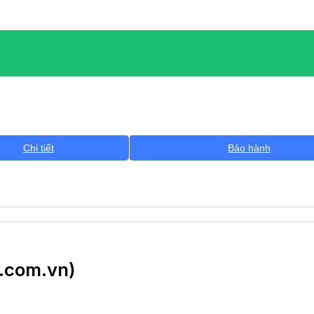
Chi tiết
Bảo hành
g.com.vn)