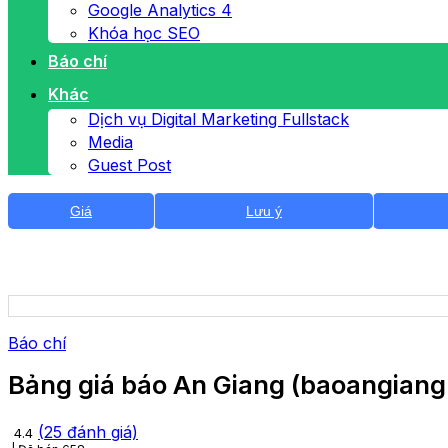
Google Analytics 4
Khóa học SEO
Báo chí
Khác
Dịch vụ Digital Marketing Fullstack
Media
Guest Post
Giá
Lưu ý
Báo chí
Bảng giá báo An Giang (baoangian
(
25
đánh giá)
4.4