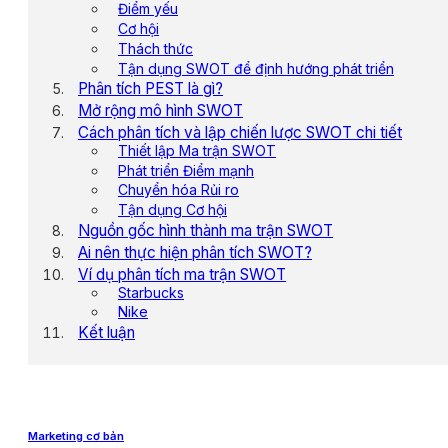
Điểm yếu
Cơ hội
Thách thức
Tận dụng SWOT để định hướng phát triển
Phân tích PEST là gì?
Mở rộng mô hình SWOT
Cách phân tích và lập chiến lược SWOT chi tiết
Thiết lập Ma trận SWOT
Phát triển Điểm mạnh
Chuyển hóa Rủi ro
Tận dụng Cơ hội
Nguồn gốc hình thành ma trận SWOT
Ai nên thực hiện phân tích SWOT?
Ví dụ phân tích ma trận SWOT
Starbucks
Nike
Kết luận
Marketing cơ bản