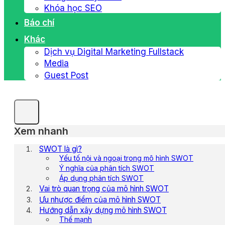
Khóa học SEO
Báo chí
Khác
Dịch vụ Digital Marketing Fullstack
Media
Guest Post
Xem nhanh
SWOT là gì?
Yếu tố nội và ngoại trong mô hình SWOT
Ý nghĩa của phân tích SWOT
Áp dụng phân tích SWOT
Vai trò quan trọng của mô hình SWOT
Ưu nhược điểm của mô hình SWOT
Hướng dẫn xây dựng mô hình SWOT
Thế mạnh