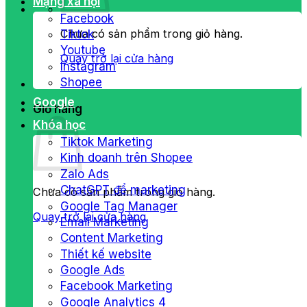
Mạng xã hội
Facebook
Chưa có sản phẩm trong giỏ hàng.
Tiktok
Youtube
Quay trở lại cửa hàng
Instagram
Shopee
Google
Giỏ hàng
Khóa học
Tiktok Marketing
Kinh doanh trên Shopee
Zalo Ads
ChatGPT để marketing
Chưa có sản phẩm trong giỏ hàng.
Google Tag Manager
Quay trở lại cửa hàng
Email Marketing
Content Marketing
Thiết kế website
Google Ads
Facebook Marketing
Google Analytics 4