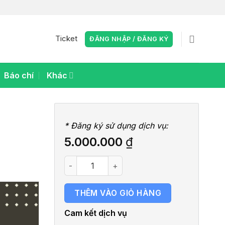
Ticket
ĐĂNG NHẬP / ĐĂNG KÝ
Báo chí
Khác
* Đăng ký sử dụng dịch vụ:
5.000.000
₫
Dịch vụ sản xuất quay video clip tiktok s
THÊM VÀO GIỎ HÀNG
Cam kết dịch vụ