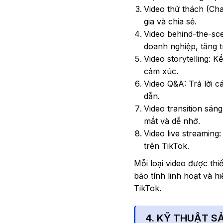
Video thử thách (Cha
gia và chia sẻ.
Video behind-the-sc
doanh nghiệp, tăng t
Video storytelling:
cảm xúc.
Video Q&A: Trả lời 
dẫn.
Video transition sán
mắt và dễ nhớ.
Video live streaming
trên TikTok.
Mỗi loại video được th
bảo tính linh hoạt và h
TikTok.
4. KỸ THUẬT S