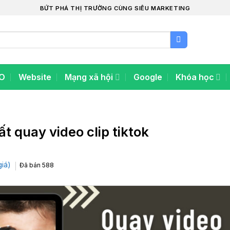
BỨT PHÁ THỊ TRƯỜNG CÙNG SIÊU MARKETING
O
Website
Mạng xã hội
Google
Khóa học
t quay video clip tiktok
giá)
Đã bán
588