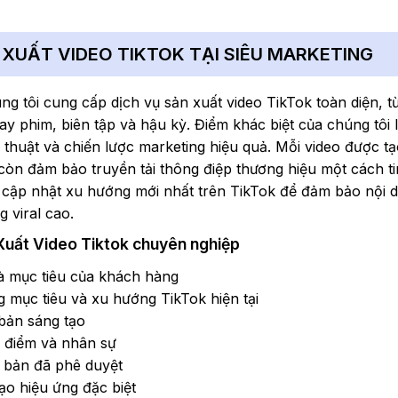
N XUẤT VIDEO TIKTOK TẠI SIÊU MARKETING
ng tôi cung cấp dịch vụ sản xuất video TikTok toàn diện, từ
y phim, biên tập và hậu kỳ. Điểm khác biệt của chúng tôi l
 thuật và chiến lược marketing hiệu quả. Mỗi video được tạ
òn đảm bảo truyền tải thông điệp thương hiệu một cách ti
n cập nhật xu hướng mới nhất trên TikTok để đảm bảo nội 
 viral cao.
 Xuất Video Tiktok chuyên nghiệp
à mục tiêu của khách hàng
 mục tiêu và xu hướng TikTok hiện tại
 bản sáng tạo
a điểm và nhân sự
 bản đã phê duyệt
tạo hiệu ứng đặc biệt