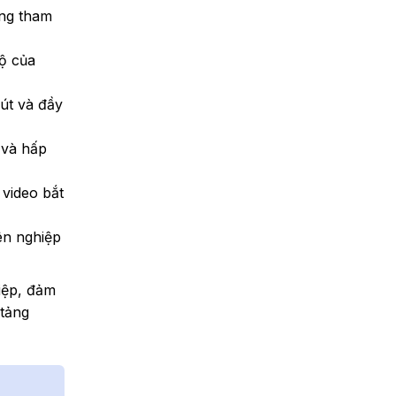
ùng tham
ộ của
út và đầy
 và hấp
 video bắt
yên nghiệp
iệp, đảm
 tảng