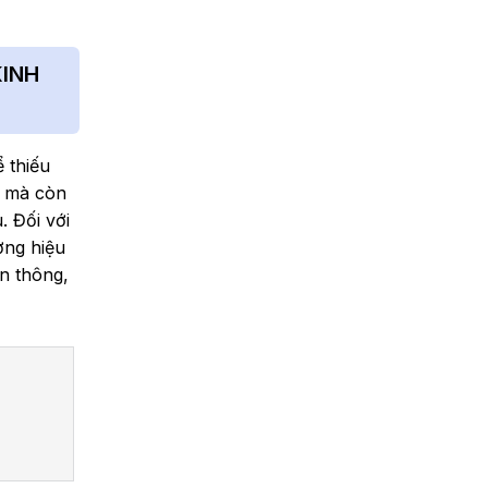
KINH
 thiếu
g mà còn
. Đối với
ơng hiệu
n thông,