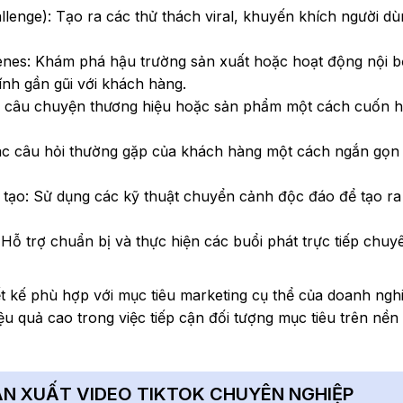
llenge): Tạo ra các thử thách viral, khuyến khích người d
enes: Khám phá hậu trường sản xuất hoặc hoạt động nội b
ính gần gũi với khách hàng.
 Kể câu chuyện thương hiệu hoặc sản phẩm một cách cuốn h
các câu hỏi thường gặp của khách hàng một cách ngắn gọn
g tạo: Sử dụng các kỹ thuật chuyển cảnh độc đáo để tạo ra
: Hỗ trợ chuẩn bị và thực hiện các buổi phát trực tiếp chu
iết kế phù hợp với mục tiêu marketing cụ thể của doanh ngh
iệu quả cao trong việc tiếp cận đối tượng mục tiêu trên nền
ẢN XUẤT VIDEO TIKTOK CHUYÊN NGHIỆP