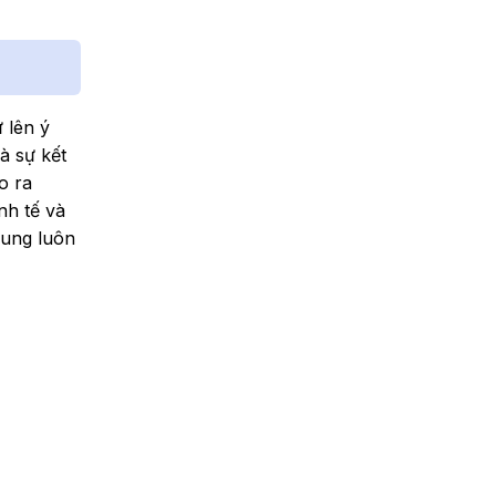
 lên ý
à sự kết
o ra
nh tế và
dung luôn