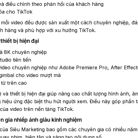
 và điều chỉnh theo phản hồi của khách hàng
hóa cho TikTok
 mỗi video đều được sản xuất một cách chuyên nghiệp, đ
h hàng và phù hợp với xu hướng TikTok.
hiết bị hiện đại
à 8K chuyên nghiệp
udio tiên tiến
ideo chuyên nghiệp như Adobe Premiere Pro, After Effect
 gimbal cho video mượt mà
từ trên cao
 và thiết bị hiện đại giúp nâng cao chất lượng hình ảnh, â
g hiệu ứng đặc biệt thu hút người xem. Điều này góp phần 
 của video trên nền tảng TikTok.
n gia nhiếp ảnh giàu kinh nghiệm
 của Siêu Marketing bao gồm các chuyên gia có nhiều năm
uay phim, biên tập và sáng tạo nội dung số.