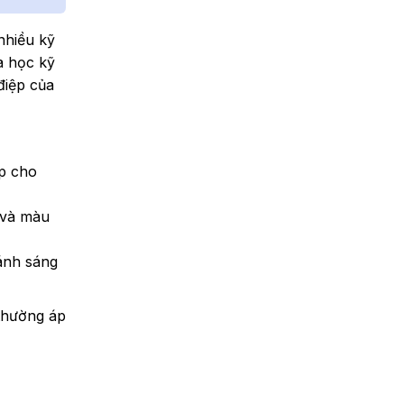
nhiều kỹ
a học kỹ
điệp của
áp cho
 và màu
ánh sáng
 thường áp