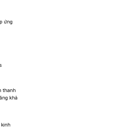
áp ứng
s
m thanh
tăng khả
 kinh