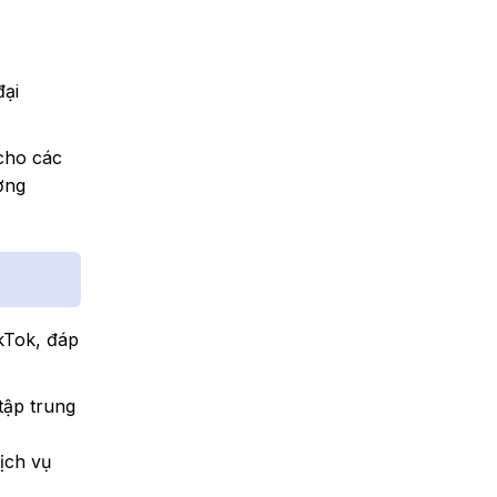
đại
 cho các
ợng
ikTok, đáp
tập trung
ịch vụ