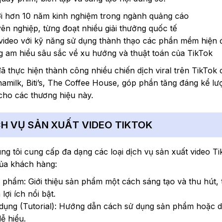
ới hơn 10 năm kinh nghiệm trong ngành quảng cáo
ên nghiệp, từng đoạt nhiều giải thưởng quốc tế
 video với kỹ năng sử dụng thành thạo các phần mềm hiện 
g am hiểu sâu sắc về xu hướng và thuật toán của TikTok
ã thực hiện thành công nhiều chiến dịch viral trên TikTok
namilk, Biti’s, The Coffee House, góp phần tăng đáng kể lư
 cho các thương hiệu này.
ỊCH VỤ SẢN XUẤT VIDEO TIKTOK
ng tôi cung cấp đa dạng các loại dịch vụ sản xuất video T
ủa khách hàng:
 phẩm: Giới thiệu sản phẩm một cách sáng tạo và thu hút, 
lợi ích nổi bật.
dụng (Tutorial): Hướng dẫn cách sử dụng sản phẩm hoặc d
ễ hiểu.