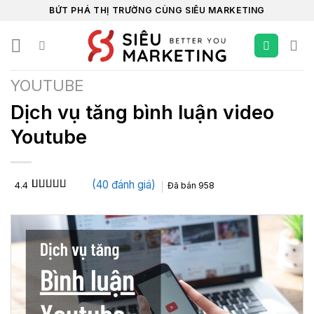
Chuyển
BỨT PHÁ THỊ TRƯỜNG CÙNG SIÊU MARKETING
đến
nội
dung
YOUTUBE
Dịch vụ tăng bình luận video
Youtube
(
40
đánh giá)
4.4
Đã bán
958
4.4
40
trên 5
dựa trên
đánh giá