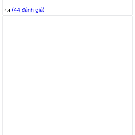
(
44
đánh giá)
4.4