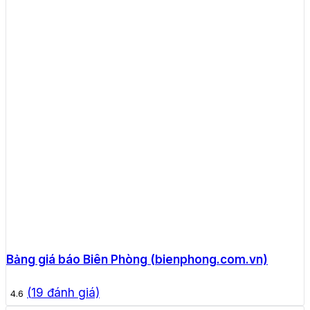
Bảng giá báo Biên Phòng (bienphong.com.vn)
(
19
đánh giá)
4.6