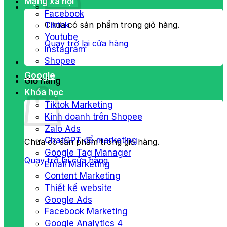
Mạng xã hội
Facebook
Chưa có sản phẩm trong giỏ hàng.
Tiktok
Youtube
Quay trở lại cửa hàng
Instagram
Shopee
Google
Giỏ hàng
Khóa học
Tiktok Marketing
Kinh doanh trên Shopee
Zalo Ads
ChatGPT để marketing
Chưa có sản phẩm trong giỏ hàng.
Google Tag Manager
Quay trở lại cửa hàng
Email Marketing
Content Marketing
Thiết kế website
Google Ads
Facebook Marketing
Google Analytics 4