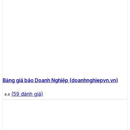
Bảng giá báo Doanh Nghiệp (doanhnghiepvn.vn)
(
59
đánh giá)
4.4