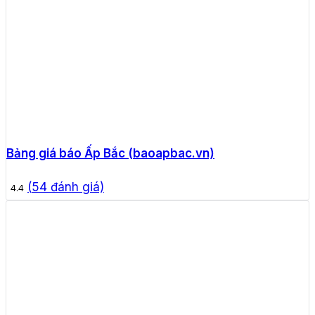
Bảng giá báo Ấp Bắc (baoapbac.vn)
(
54
đánh giá)
4.4