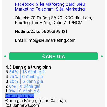
Facebook: Siêu Marketing
Zalo: Siêu
Marketing
Telegram: Siêu Marketing
Địa chỉ:
70 Đường Số 20, KDC Him Lam,
Phường Tân Hưng, Quận 7, TPHCM
Hotline/Zalo
: 0909.999.121
Email
: info@sieumarketing.com
ĐÁNH GIÁ
4.3
Đánh giá trung bình
5
54%
| 13 đánh giá
4
25%
| 6 đánh giá
3
20%
| 5 đánh giá
2
0%
| 0 đánh giá
1
0%
| 0 đánh giá
Đánh giá ngay
Đánh giá Bảng giá báo Xã Luận
(xaluannews.com)