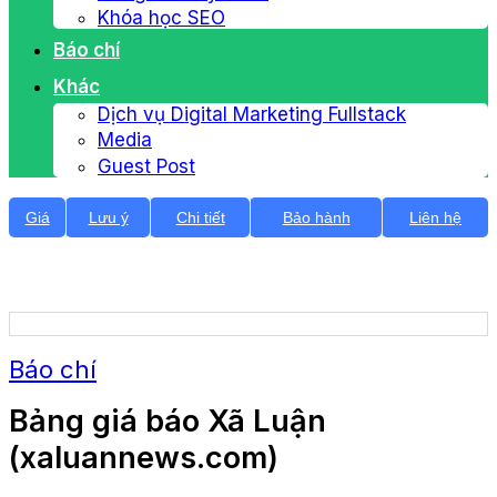
Khóa học SEO
Báo chí
Khác
Dịch vụ Digital Marketing Fullstack
Media
Guest Post
Giá
Lưu ý
Chi tiết
Bảo hành
Liên hệ
Báo chí
Bảng giá báo Xã Luận
(xaluannews.com)