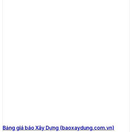
Bảng giá báo Xây Dựng (baoxaydung.com.vn)