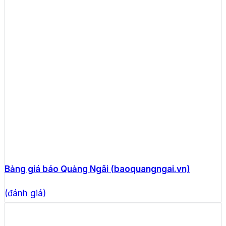
Bảng giá báo Quảng Ngãi (baoquangngai.vn)
(đánh giá)