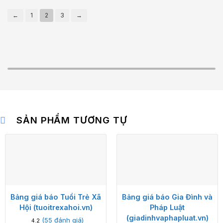
←
1
2
3
→
SẢN PHẨM TƯƠNG TỰ
Bảng giá báo Tuổi Trẻ Xã
Bảng giá báo Gia Đình và
Hội (tuoitrexahoi.vn)
Pháp Luật
(giadinhvaphapluat.vn)
(
55
đánh giá)
4.2