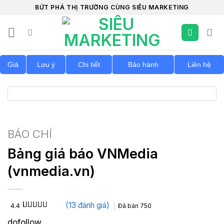
Chuyển
BỨT PHÁ THỊ TRƯỜNG CÙNG SIÊU MARKETING
đến
nội
dung
Giá
Lưu ý
Chi tiết
Bảo hành
Liên hệ
BÁO CHÍ
Bảng giá báo VNMedia
(vnmedia.vn)
(
13
đánh giá)
4.4
Đã bán
750
4.4
13
trên 5
dofollow
dựa trên