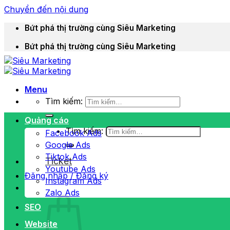
Chuyển đến nội dung
Bứt phá thị trường cùng Siêu Marketing
Bứt phá thị trường cùng Siêu Marketing
Menu
Tìm kiếm:
Quảng cáo
Tìm kiếm:
Facebook Ads
Google Ads
Tiktok Ads
Ticket
Youtube Ads
Đăng nhập / Đăng ký
Instagram Ads
Zalo Ads
SEO
Website