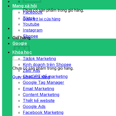
Mạng xã hội
Chưa có sản phẩm trong giỏ hàng.
Facebook
Tiktok
Quay trở lại cửa hàng
Youtube
Instagram
Shopee
Giỏ hàng
Google
Khóa học
Tiktok Marketing
Kinh doanh trên Shopee
Chưa có sản phẩm trong giỏ hàng.
Zalo Ads
ChatGPT để marketing
Quay trở lại cửa hàng
Google Tag Manager
Email Marketing
Content Marketing
Thiết kế website
Google Ads
Facebook Marketing