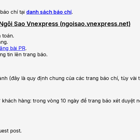
báo chí tại
danh sách báo chí
.
ên Ngôi Sao Vnexpress (ngoisao.vnexpress.net)
 toán.
àng.
đăng bài PR
.
ng tin lên trang báo.
nh ảnh (đây là quy định chung của các trang báo chí, tùy và
 khách hàng: trong vòng 10 ngày để trang báo xét duyệt n
uest post.