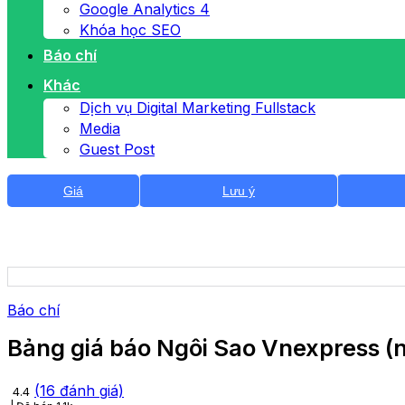
Google Analytics 4
Khóa học SEO
Báo chí
Khác
Dịch vụ Digital Marketing Fullstack
Media
Guest Post
Giá
Lưu ý
Báo chí
Bảng giá báo Ngôi Sao Vnexpress (
(
16
đánh giá)
4.4