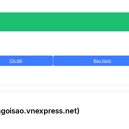
Chi tiết
Bảo hành
ngoisao.vnexpress.net)