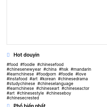
Hot douyin
#food #foodie #chinesefood
#chinesenewyear #china #hsk #mandarin
#learnchinese #foodporn #foodie #love
#instafood #art #korean #chinesedrama
#studychinese #chineselanguage
#learnchinese #chineseart #chineseactor
#art #chinesestyle #chineseboy
#chinesecrested
Phổ biến nhất