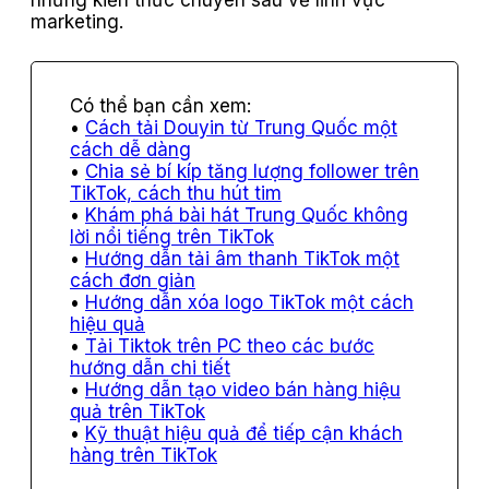
những kiến thức chuyên sâu về lĩnh vực
marketing.
Cách tải Douyin từ Trung Quốc một
cách dễ dàng
Chia sẻ bí kíp tăng lượng follower trên
TikTok, cách thu hút tim
Khám phá bài hát Trung Quốc không
lời nổi tiếng trên TikTok
Hướng dẫn tải âm thanh TikTok một
cách đơn giản
Hướng dẫn xóa logo TikTok một cách
hiệu quả
Tải Tiktok trên PC theo các bước
hướng dẫn chi tiết
Hướng dẫn tạo video bán hàng hiệu
quả trên TikTok
Kỹ thuật hiệu quả để tiếp cận khách
hàng trên TikTok