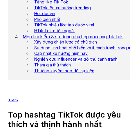
Tăng like Tik Tok
TikTok lên xu hướng trending
Hot douyin
Phổ biến nhất
TikTok nhiều like tạo được viral
HTik Tok nước ngoài
Mẹo tìm kiếm & sử dụng phù hợp nội dung Tik Tok
Xây dựng chiến lược có chủ đích
Sử dụng linh hoạt phổ biến và ít cạnh tranh trong 
Cập nhật xu hướng hiện nay
Nghiên cứu influencer và đối thủ cạnh tranh
Tham gia thử thách
Thường xuyên theo dõi sự kiện
Tiktok
Top hashtag TikTok được yêu
thích và thịnh hành nhất