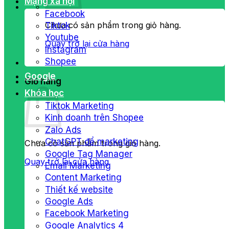
Mạng xã hội
Facebook
Chưa có sản phẩm trong giỏ hàng.
Tiktok
Youtube
Quay trở lại cửa hàng
Instagram
Shopee
Google
Giỏ hàng
Khóa học
Tiktok Marketing
Kinh doanh trên Shopee
Zalo Ads
ChatGPT để marketing
Chưa có sản phẩm trong giỏ hàng.
Google Tag Manager
Quay trở lại cửa hàng
Email Marketing
Content Marketing
Thiết kế website
Google Ads
Facebook Marketing
Google Analytics 4