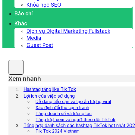
Khóa học SEO
Báo chí
Khác
Dịch vụ Digital Marketing Fullstack
Media
Guest Post
Xem nhanh
Hashtag tăng like Tik Tok
Lợi ích của việc sử dụng
Dễ dàng tiếp cận và tạo ấn tượng viral
Xác định đối thủ cạnh tranh
Tăng doanh số và tương tác
Tăng lượt xem và người theo dõi TikTok
Tổng hợp danh sách các hashtag TikTok hot nhất 20
Tik Tok 2024 Vietnam