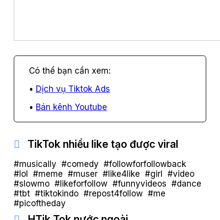
Dịch vụ Tiktok Ads
Bán kênh Youtube
TikTok nhiều like tạo được viral
#musically #comedy #followforfollowback
#lol #meme #muser #like4like #girl #video
#slowmo #likeforfollow #funnyvideos #dance
#tbt #tiktokindo #repost4follow #me
#picoftheday
HTik Tok nước ngoài