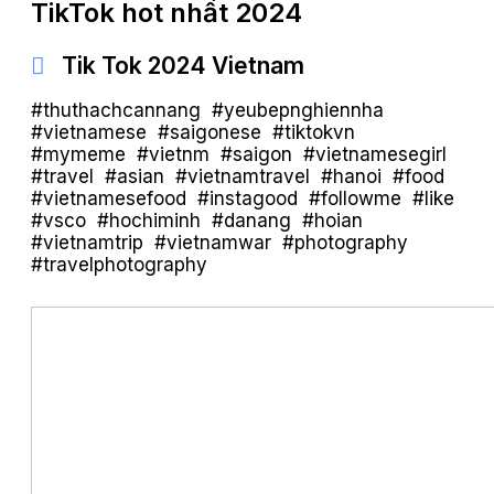
TikTok hot nhất 2024
Tik Tok 2024 Vietnam
#thuthachcannang #yeubepnghiennha
#vietnamese #saigonese #tiktokvn
#mymeme #vietnm #saigon #vietnamesegirl
#travel #asian #vietnamtravel #hanoi #food
#vietnamesefood #instagood #followme #like
#vsco #hochiminh #danang #hoian
#vietnamtrip #vietnamwar #photography
#travelphotography