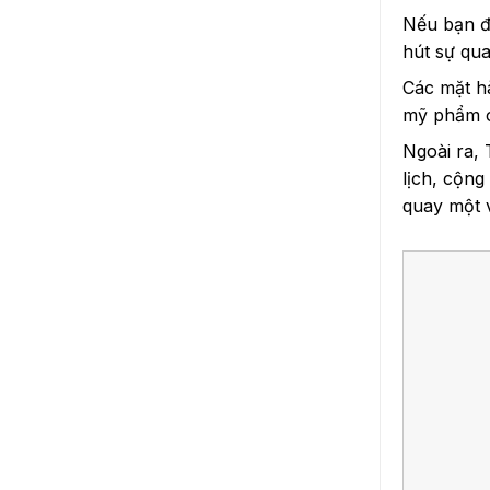
Nếu bạn đã
hút sự qu
Các mặt h
mỹ phẩm o
Ngoài ra, 
lịch, cộng
quay một v