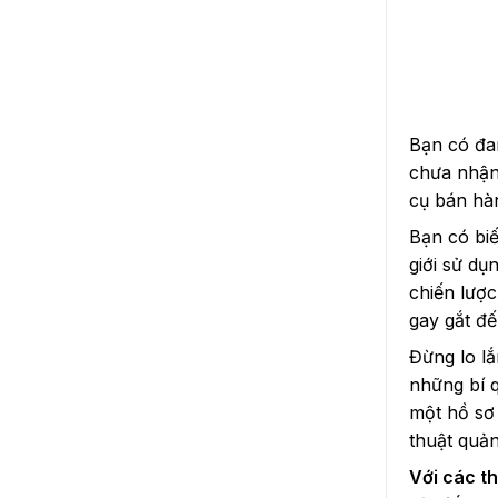
Bạn có đa
chưa nhận
cụ bán hàn
Bạn có biế
giới sử dụ
chiến lược
gay gắt đế
Đừng lo lắ
những bí q
một hồ sơ 
thuật quản
Với các th