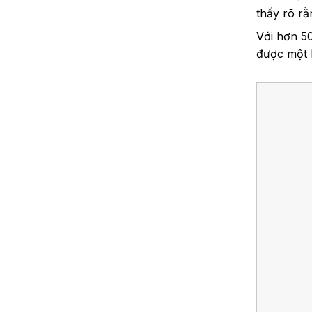
thấy rõ rằ
Với hơn 50
được một 