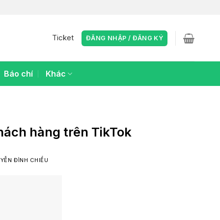
Ticket
ĐĂNG NHẬP / ĐĂNG KÝ
Báo chí
Khác
khách hàng trên TikTok
YỄN ĐÌNH CHIỂU