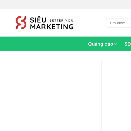
Chuyển
đến
nội
Tìm
dung
kiếm:
Quảng cáo
SE