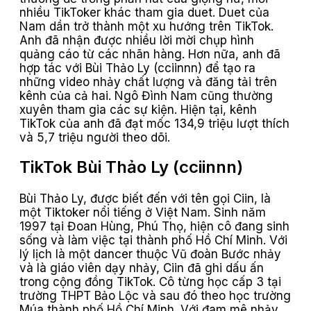
nhiều TikToker khác tham gia duet. Duet của
Nam dần trở thành một xu hướng trên TikTok.
Anh đã nhận được nhiều lời mời chụp hình
quảng cáo từ các nhãn hàng. Hơn nữa, anh đã
hợp tác với Bùi Thảo Ly (cciinnn) để tạo ra
những video nhảy chất lượng và đăng tải trên
kênh của cả hai. Ngô Đình Nam cũng thường
xuyên tham gia các sự kiện. Hiện tại, kênh
TikTok của anh đã đạt mốc 134,9 triệu lượt thích
và 5,7 triệu người theo dõi.
TikTok Bùi Thảo Ly (cciinnn)
Bùi Thảo Ly, được biết đến với tên gọi Ciin, là
một Tiktoker nổi tiếng ở Việt Nam. Sinh năm
1997 tại Đoan Hùng, Phú Thọ, hiện cô đang sinh
sống và làm việc tại thành phố Hồ Chí Minh. Với
lý lịch là một dancer thuộc Vũ đoàn Bước nhảy
và là giáo viên dạy nhảy, Ciin đã ghi dấu ấn
trong cộng đồng TikTok. Cô từng học cấp 3 tại
trường THPT Bảo Lộc và sau đó theo học trường
Múa thành phố Hồ Chí Minh. Với đam mê nhảy