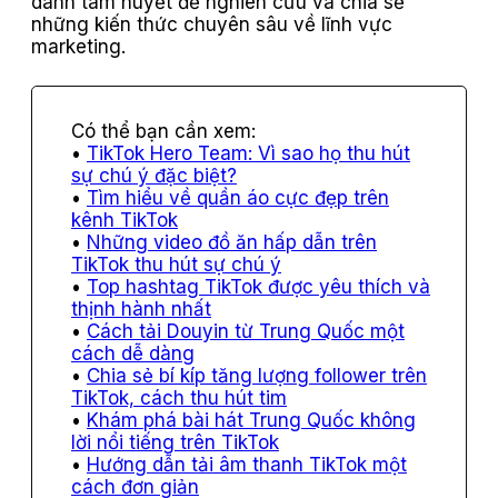
dành tâm huyết để nghiên cứu và chia sẻ
những kiến thức chuyên sâu về lĩnh vực
marketing.
TikTok Hero Team: Vì sao họ thu hút
sự chú ý đặc biệt?
Tìm hiểu về quần áo cực đẹp trên
kênh TikTok
Những video đồ ăn hấp dẫn trên
TikTok thu hút sự chú ý
Top hashtag TikTok được yêu thích và
thịnh hành nhất
Cách tải Douyin từ Trung Quốc một
cách dễ dàng
Chia sẻ bí kíp tăng lượng follower trên
TikTok, cách thu hút tim
Khám phá bài hát Trung Quốc không
lời nổi tiếng trên TikTok
Hướng dẫn tải âm thanh TikTok một
cách đơn giản