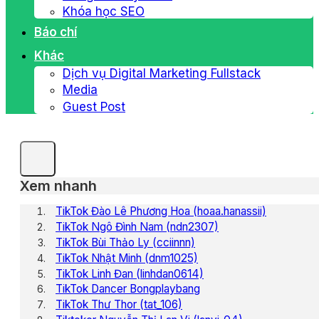
Khóa học SEO
Báo chí
Khác
Dịch vụ Digital Marketing Fullstack
Media
Guest Post
Xem nhanh
TikTok Đào Lê Phương Hoa (hoaa.hanassii)
TikTok Ngô Đình Nam (ndn2307)
TikTok Bùi Thảo Ly (cciinnn)
TikTok Nhật Minh (dnm1025)
TikTok Linh Đan (linhdan0614)
TikTok Dancer Bongplaybang
TikTok Thư Thor (tat_106)