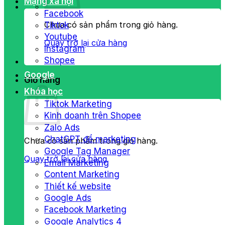
Mạng xã hội
Facebook
Chưa có sản phẩm trong giỏ hàng.
Tiktok
Youtube
Quay trở lại cửa hàng
Instagram
Shopee
Google
Giỏ hàng
Khóa học
Tiktok Marketing
Kinh doanh trên Shopee
Zalo Ads
ChatGPT để marketing
Chưa có sản phẩm trong giỏ hàng.
Google Tag Manager
Quay trở lại cửa hàng
Email Marketing
Content Marketing
Thiết kế website
Google Ads
Facebook Marketing
Google Analytics 4