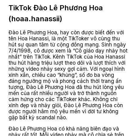
TikTok Đào Lê Phương Hoa
(hoaa.hanassii)
Đào Lê Phương Hoa, hay còn được biết đến với
tên Hoa Hanassi, là một TikToker vô cùng thu
hút sự quan tâm từ cộng đồng mạng. Sinh ngày
7/4/1998, cô được xem là “Cô giáo dạy nhảy hot
nhất” trên TikTok. Kênh TikTok của Hoa Hanassi
thu hút hàng triệu lượt theo dõi và lượt thích với
những video nhảy sexy gợi cảm. Với ngoại hình
xinh xắn, chiều cao “khủng”, số đo ba vòng
đáng ngưỡng mộ và phong cách thời trang ấn
tượng, Đào Lê Phương Hoa đã thu hút lòng yêu
mến của rất nhiều người và trở thành nguồn
cảm hứng cho các TikToker khác. Không chỉ
xinh đẹp và nhảy giỏi, Đào Lê Phương Hoa còn
được người hâm mộ yêu mến vì đời tư không
gặp bất kỳ scandal nào.
Đào Lê Phương Hoa có khả năng biên đạo và
nhảy rất tốt. Mỗi video nhảy mà cô chia sẻ trên