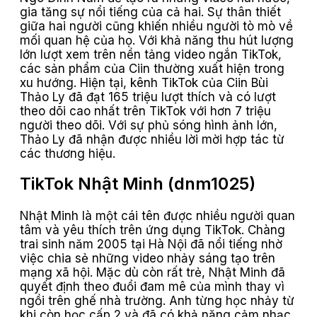
gia tăng sự nổi tiếng của cả hai. Sự thân thiết
giữa hai người cũng khiến nhiều người tò mò về
mối quan hệ của họ. Với khả năng thu hút lượng
lớn lượt xem trên nền tảng video ngắn TikTok,
các sản phẩm của Ciin thường xuất hiện trong
xu hướng. Hiện tại, kênh TikTok của Ciin Bùi
Thảo Ly đã đạt 165 triệu lượt thích và có lượt
theo dõi cao nhất trên TikTok với hơn 7 triệu
người theo dõi. Với sự phủ sóng hình ảnh lớn,
Thảo Ly đã nhận được nhiều lời mời hợp tác từ
các thương hiệu.
TikTok Nhật Minh (dnm1025)
Nhật Minh là một cái tên được nhiều người quan
tâm và yêu thích trên ứng dụng TikTok. Chàng
trai sinh năm 2005 tại Hà Nội đã nổi tiếng nhờ
việc chia sẻ những video nhảy sáng tạo trên
mạng xã hội. Mặc dù còn rất trẻ, Nhật Minh đã
quyết định theo đuổi đam mê của mình thay vì
ngồi trên ghế nhà trường. Anh từng học nhảy từ
khi còn học cấp 2 và đã có khả năng cảm nhạc