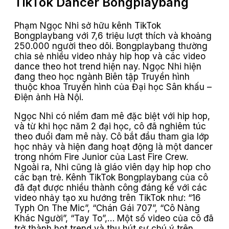
TikTok Dancer Bongplaybang
Phạm Ngọc Nhi sở hữu kênh TikTok
Bongplaybang với 7,6 triệu lượt thích và khoảng
250.000 người theo dõi. Bongplaybang thường
chia sẻ nhiều video nhảy hip hop và các video
dance theo hot trend hiện nay. Ngọc Nhi hiện
đang theo học ngành Biên tập Truyền hình
thuộc khoa Truyền hình của Đại học Sân khấu –
Điện ảnh Hà Nội.
Ngọc Nhi có niềm đam mê đặc biệt với hip hop,
và từ khi học năm 2 đại học, cô đã nghiêm túc
theo đuổi đam mê này. Cô bắt đầu tham gia lớp
học nhảy và hiện đang hoạt động là một dancer
trong nhóm Fire Junior của Last Fire Crew.
Ngoài ra, Nhi cũng là giáo viên dạy hip hop cho
các bạn trẻ. Kênh TikTok Bongplaybang của cô
đã đạt được nhiều thành công đáng kể với các
video nhảy tạo xu hướng trên TikTok như: “16
Typh On The Mic”, “Chán Gái 707”, “Cô Nàng
Khác Người”, “Tay To”,… Một số video của cô đã
trở thành hot trend và thu hút sự chú ý trên