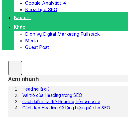
Google Analytics 4
Khóa học SEO
Báo chí
Khác
Dịch vụ Digital Marketing Fullstack
Media
Guest Post
Xem nhanh
Heading là gì?
Vai trò của Heading trong SEO
Cách kiểm tra thẻ Heading trên website
Cách tạo Heading để tăng hiệu quả cho SEO