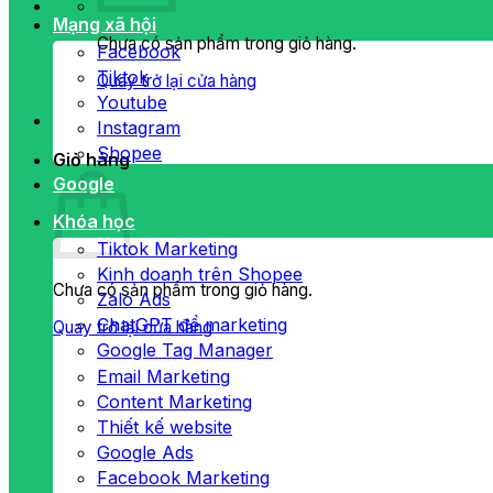
Mạng xã hội
Chưa có sản phẩm trong giỏ hàng.
Facebook
Tiktok
Quay trở lại cửa hàng
Youtube
Instagram
Shopee
Giỏ hàng
Google
Khóa học
Tiktok Marketing
Kinh doanh trên Shopee
Chưa có sản phẩm trong giỏ hàng.
Zalo Ads
ChatGPT để marketing
Quay trở lại cửa hàng
Google Tag Manager
Email Marketing
Content Marketing
Thiết kế website
Google Ads
Facebook Marketing