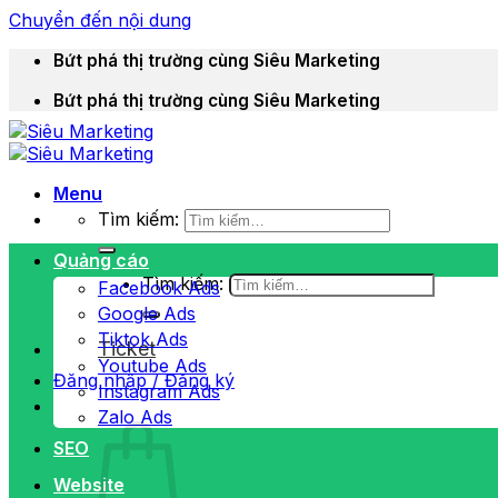
Chuyển đến nội dung
Bứt phá thị trường cùng Siêu Marketing
Bứt phá thị trường cùng Siêu Marketing
Menu
Tìm kiếm:
Quảng cáo
Tìm kiếm:
Facebook Ads
Google Ads
Tiktok Ads
Ticket
Youtube Ads
Đăng nhập / Đăng ký
Instagram Ads
Zalo Ads
SEO
Website