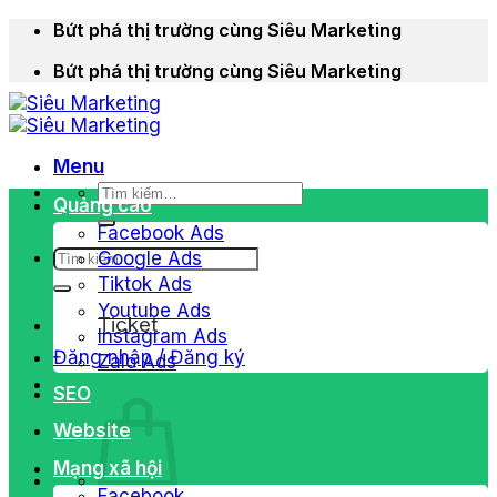
Chuyển
Bứt phá thị trường cùng Siêu Marketing
đến
Bứt phá thị trường cùng Siêu Marketing
nội
dung
Menu
Tìm
Quảng cáo
kiếm:
Facebook Ads
Tìm
Google Ads
kiếm:
Tiktok Ads
Youtube Ads
Ticket
Instagram Ads
Đăng nhập / Đăng ký
Zalo Ads
SEO
Website
Mạng xã hội
Facebook