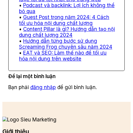
Podcast và backlink: Lợi ích không thể
bỏ qua
Guest Post trong năm 2024: 4 Cách
tối ưu hóa nội dung chất lượng
Content Pillar là gì? Hướng dẫn tạo nội
dung chất lượng 2024
Hướng dẫn từng bước sử dụng
Screaming Frog chuyên sâu năm 2024
EAT và SEO: Làm thế nào để tối ưu
hóa nội dung trên website
Để lại một bình luận
Bạn phải
đăng nhập
để gửi bình luận.
Giới thiệu