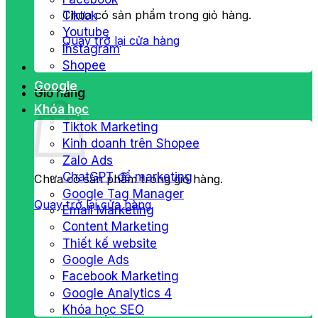
Chưa có sản phẩm trong giỏ hàng.
Tiktok
Youtube
Quay trở lại cửa hàng
Instagram
Shopee
Google
Giỏ hàng
Khóa học
Tiktok Marketing
Kinh doanh trên Shopee
Zalo Ads
ChatGPT để marketing
Chưa có sản phẩm trong giỏ hàng.
Google Tag Manager
Quay trở lại cửa hàng
Email Marketing
Content Marketing
Thiết kế website
Google Ads
Facebook Marketing
Google Analytics 4
Khóa học SEO