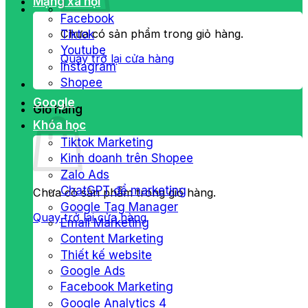
Mạng xã hội
Facebook
Chưa có sản phẩm trong giỏ hàng.
Tiktok
Youtube
Quay trở lại cửa hàng
Instagram
Shopee
Google
Giỏ hàng
Khóa học
Tiktok Marketing
Kinh doanh trên Shopee
Zalo Ads
ChatGPT để marketing
Chưa có sản phẩm trong giỏ hàng.
Google Tag Manager
Quay trở lại cửa hàng
Email Marketing
Content Marketing
Thiết kế website
Google Ads
Facebook Marketing
Google Analytics 4