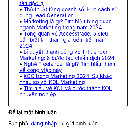
tên độc lạ
Thủ thuật tăng doanh số: Học cách sử
dụng Lead Generation
Marketing là gì? Tìm hiểu tổng quan
ngành Marketing trong năm 2024
Tổng quan về Accesstrade: 5 điều
cần biết khi tham gia kiếm tiền năm
2024
Bí quyết thành công với Influencer
Marketing: 8 bước tạo chiến dịch 2024
Nghề Freelancer là gì? Tìm hiểu thêm
về công việc này
KOC trong Marketing 2024: Sự khác
nhau so với KOL Marketing
Tìm hiểu về KOL và bước thành KOL
chuyên nghiệp
Để lại một bình luận
Bạn phải
đăng nhập
để gửi bình luận.