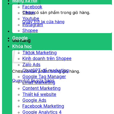
Mạng xã hội
Facebook
Chưa có sản phẩm trong giỏ hàng.
Tiktok
Youtube
Quay trở lại cửa hàng
Instagram
Shopee
Google
Giỏ hàng
Khóa học
Tiktok Marketing
Kinh doanh trên Shopee
Zalo Ads
ChatGPT để marketing
Chưa có sản phẩm trong giỏ hàng.
Google Tag Manager
Quay trở lại cửa hàng
Email Marketing
Content Marketing
Thiết kế website
Google Ads
Facebook Marketing
Google Analytics 4