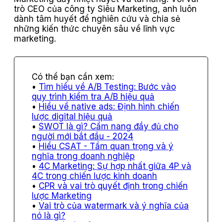
trò CEO của công ty Siêu Marketing, anh luôn
dành tâm huyết để nghiên cứu và chia sẻ
những kiến thức chuyên sâu về lĩnh vực
marketing.
Tìm hiểu về A/B Testing: Bước vào
quy trình kiểm tra A/B hiệu quả
Hiểu về native ads: Định hình chiến
lược digital hiệu quả
SWOT là gì? Cẩm nang đầy đủ cho
người mới bắt đầu - 2024
Hiểu CSAT - Tầm quan trọng và ý
nghĩa trong doanh nghiệp
4C Marketing: Sự hợp nhất giữa 4P và
4C trong chiến lược kinh doanh
CPR và vai trò quyết định trong chiến
lược Marketing
Vai trò của watermark và ý nghĩa của
nó là gì?