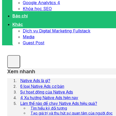
Google Analytics 4
Khóa học SEO
Báo chí
Khác
Dịch vụ Digital Marketing Fullstack
Media
Guest Post
Xem nhanh
Native Ads là gì?
6 loại Native Ads cơ bản
Sự hoạt động của Native Ads
4 Xu hướng Native Ads hiện nay
Làm thế nào để chạy Native Ads hiệu quả?
Tìm hiểu kỹ đối tượng
Tạo giá trị và thu hút sự quan tâm của người đọc