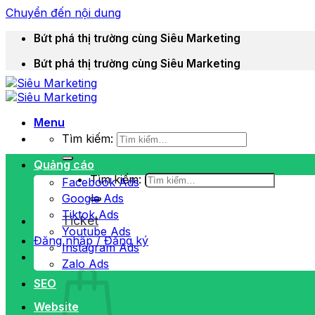
Chuyển đến nội dung
Bứt phá thị trường cùng Siêu Marketing
Bứt phá thị trường cùng Siêu Marketing
Menu
Tìm kiếm:
Quảng cáo
Tìm kiếm:
Facebook Ads
Google Ads
Tiktok Ads
Ticket
Youtube Ads
Đăng nhập / Đăng ký
Instagram Ads
Zalo Ads
SEO
Website