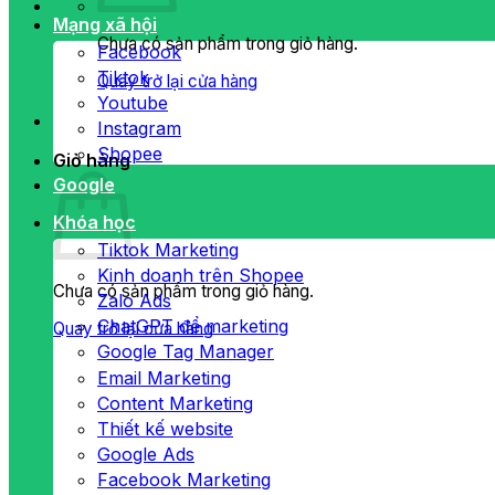
Mạng xã hội
Chưa có sản phẩm trong giỏ hàng.
Facebook
Tiktok
Quay trở lại cửa hàng
Youtube
Instagram
Shopee
Giỏ hàng
Google
Khóa học
Tiktok Marketing
Kinh doanh trên Shopee
Chưa có sản phẩm trong giỏ hàng.
Zalo Ads
ChatGPT để marketing
Quay trở lại cửa hàng
Google Tag Manager
Email Marketing
Content Marketing
Thiết kế website
Google Ads
Facebook Marketing