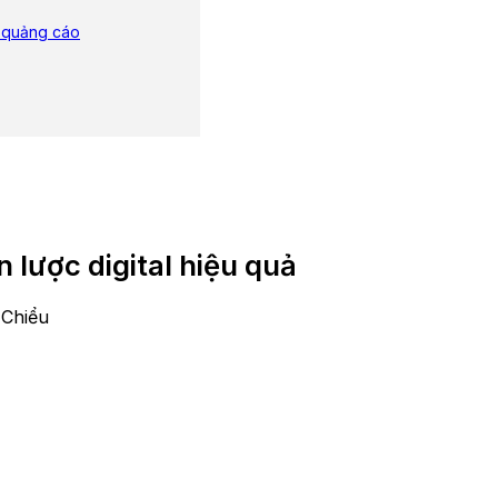
ị quảng cáo
n lược digital hiệu quả
 Chiểu